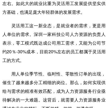
山东
河南
湖北
湖南
左右。如此大的就业比重为灵活用工发展提供坚实供
方基础，也满足庞大年轻群体的发展需求。
广东
广西
海南
重庆
四川
贵州
云南
西藏
灵活用工这一新业态，是就业者的需求，更是用
陕西
甘肃
青海
宁夏
人单位的需求。深圳一家科技公司人力资源的负责人
表示，零工模式既达成公司用工需求，又能为公司节
新疆
内蒙古
黑龙江
约20％-30%成本，目前20%左右的员工都属于灵活用
工的方式。
多语种频道
English
Español
Français
عربى
用人单位季节性、临时性、零散性订单的出现，
Русский язык
日本語
한국어
催生了越来越多分工精细的岗位。那么，如何实现供
给与需求的精准有效匹配，成为人力资源服务行业亟
Deutsch
Português
待解决的一大难题。这背后，就需要人力资源服务业