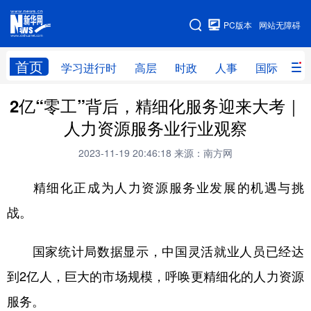
手机版
PC版本
网站无障碍
网站地图
首页
学习进行时
高层
时政
人事
国际
财
2亿“零工”背后，精细化服务迎来大考｜
学习进行时
高层
时政
人事
人力资源服务业行业观察
国际
财经
网评
港澳
2023-11-19 20:46:18
来源：南方网
台湾
思客智库
全球连线
教育
精细化正成为人力资源服务业发展的机遇与挑
科技
科创
量子
体育
战。
文化
书画
健康
军事
国家统计局数据显示，中国灵活就业人员已经达
访谈
视频
图片
政务
到2亿人，巨大的市场规模，呼唤更精细化的人力资源
法律
中央文件
金融
汽车
服务。
食品
人居
信息化
数字经济