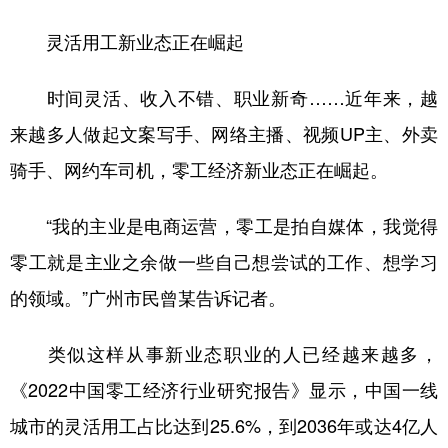
灵活用工新业态正在崛起
学术中国
乡村振兴
银龄
溯源中国
城市
旅游
能源
会展
时间灵活、收入不错、职业新奇……近年来，越
彩票
娱乐
时尚
悦读
来越多人做起文案写手、网络主播、视频UP主、外卖
公益
一带一路
亚太网
上市公司
骑手、网约车司机，零工经济新业态正在崛起。
文化产业
“我的主业是电商运营，零工是拍自媒体，我觉得
零工就是主业之余做一些自己想尝试的工作、想学习
地方频道
的领域。”广州市民曾某告诉记者。
北京
天津
河北
山西
类似这样从事新业态职业的人已经越来越多，
辽宁
吉林
上海
江苏
《2022中国零工经济行业研究报告》显示，中国一线
浙江
安徽
福建
江西
城市的灵活用工占比达到25.6%，到2036年或达4亿人