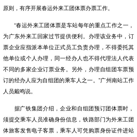
原则，有序开展春运外来工团体票办票工作。
学术中国
乡村振兴
银龄
溯源中国
“春运外来工团体票是车站每年的重点工作之一，
城市
旅游
能源
会展
为广东外来工回家过节提供便利。办理该业务中，订
彩票
娱乐
时尚
悦读
票企业应指派本单位正式员工负责办理，不得委托其
公益
一带一路
亚太网
上市公司
他单位或个人办理，同一经办人也不得代理法人代表
文化产业
不同的多家企业订票业务。另外，办理自组团车票预
订的经办人应为自组团的乘车人之一。”广州南站工作
地方频道
人员戴鸣说。
北京
天津
河北
山西
据广铁集团介绍，企业和自组团预订团体票时，
辽宁
吉林
上海
江苏
须提交乘车人员准确身份信息，铁路部门为外来工团
浙江
安徽
福建
江西
体旅客发售电子客票，乘车人可凭购票身份证件进站