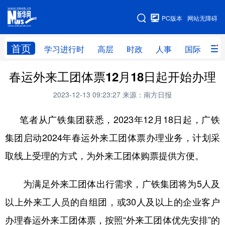
手机版
PC版本
网站无障碍
网站地图
首页
学习进行时
高层
时政
人事
国际
财
春运外来工团体票12月18日起开始办理
学习进行时
高层
时政
人事
2023-12-13 09:23:27
来源：南方日报
国际
财经
网评
港澳
笔者从广铁集团获悉，2023年12月18日起，广铁
台湾
思客智库
全球连线
教育
集团启动2024年春运外来工团体票办理业务，计划采
科技
科创
量子
体育
取线上受理的方式，为外来工团体购票提供方便。
文化
书画
健康
军事
访谈
视频
图片
政务
为满足外来工团体出行需求，广铁集团将为5人及
以上外来工人员的自组团，或30人及以上的企业客户
法律
中央文件
金融
汽车
办理春运外来工团体票，按照“外来工团体优先安排”的
食品
人居
信息化
数字经济