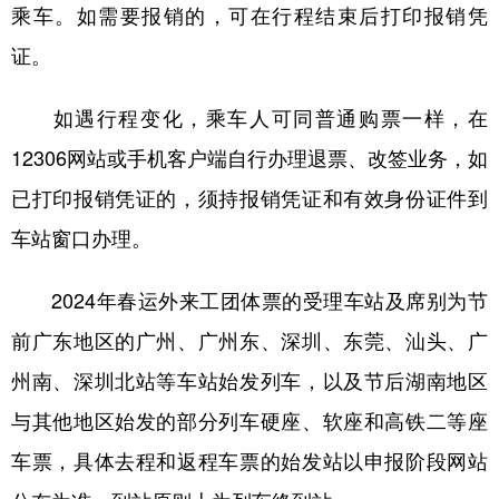
山东
河南
湖北
湖南
乘车。如需要报销的，可在行程结束后打印报销凭
证。
广东
广西
海南
重庆
四川
贵州
云南
西藏
如遇行程变化，乘车人可同普通购票一样，在
陕西
甘肃
青海
宁夏
12306网站或手机客户端自行办理退票、改签业务，如
已打印报销凭证的，须持报销凭证和有效身份证件到
新疆
内蒙古
黑龙江
车站窗口办理。
多语种频道
2024年春运外来工团体票的受理车站及席别为节
English
Español
Français
عربى
前广东地区的广州、广州东、深圳、东莞、汕头、广
Русский язык
日本語
한국어
州南、深圳北站等车站始发列车，以及节后湖南地区
与其他地区始发的部分列车硬座、软座和高铁二等座
Deutsch
Português
车票，具体去程和返程车票的始发站以申报阶段网站