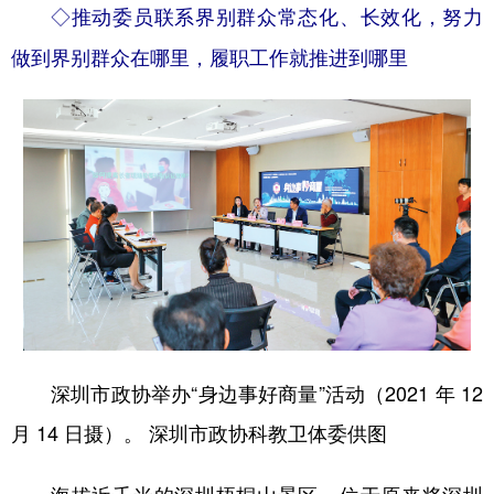
◇推动委员联系界别群众常态化、长效化，努力
学术中国
乡村振兴
银龄
溯源中国
做到界别群众在哪里，履职工作就推进到哪里
城市
旅游
能源
会展
彩票
娱乐
时尚
悦读
公益
一带一路
亚太网
上市公司
文化产业
地方频道
北京
天津
河北
山西
深圳市政协举办“身边事好商量”活动（2021 年 12
辽宁
吉林
上海
江苏
月 14 日摄）。 深圳市政协科教卫体委供图
浙江
安徽
福建
江西
海拔近千米的深圳梧桐山景区，位于原来将深圳