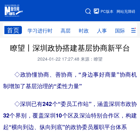
手机版
PC版本
网站无障碍
网站地图
首页
学习进行时
高层
时政
人事
国际
财
瞭望丨深圳政协搭建基层协商新平台
学习进行时
高层
时政
人事
2024-01-22 17:27:48
来源：瞭望
国际
财经
网评
港澳
◇政协懂协商、善协商，“身边事好商量”协商机
台湾
思客智库
全球连线
教育
制增加了基层治理的“柔性力量”
科技
科创
量子
体育
文化
书画
健康
军事
◇深圳已有242个“委员工作站”，涵盖深圳市政协
访谈
视频
图片
政务
32个界别，覆盖深圳10个区及深汕特别合作区，构建
起“横向到边、纵向到底”的政协委员履职平台体系
法律
中央文件
金融
汽车
食品
人居
信息化
数字经济