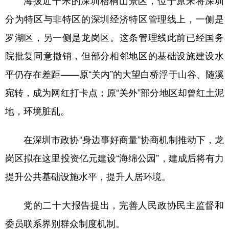
山东
河南
湖北
湖南
分为特区与非特区的深圳经济特区管理线上，一侧是
广东
广西
海南
重庆
罗湖区，另一侧是龙岗区。这条管理线此前已经国务
四川
贵州
云南
西藏
院批复同意撤销，但部分相邻地区的基础设施建设水
陕西
甘肃
青海
宁夏
平仍存在差距——原“关内”的大望白桥浮于山谷、随溪
新疆
内蒙古
黑龙江
宛转，成为网红打卡点；原“关外”部分地区却曾红土泥
地，环境脏乱。
多语种频道
在深圳市政协“身边事好商量”协商机制推动下，龙
English
Español
Français
عربى
岗区拟在这里投资亿元建设“海绵公园”，建成后将有力
Русский язык
日本語
한국어
提升公共基础设施水平，提升人居环境。
Deutsch
Português
党的二十大报告提出，完善人民政协民主监督和
委员联系界别群众制度机制。