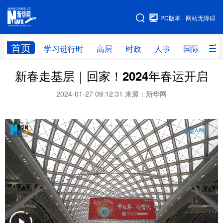
手机版
PC版本
网站无障碍
网站地图
首页
学习进行时
高层
时政
人事
国际
财
新春走基层｜回家！2024年春运开启
学习进行时
高层
时政
人事
2024-01-27 09:12:31
来源：新华网
国际
财经
网评
港澳
台湾
思客智库
全球连线
教育
科技
科创
量子
体育
文化
书画
健康
军事
访谈
视频
图片
政务
法律
中央文件
金融
汽车
食品
人居
信息化
数字经济