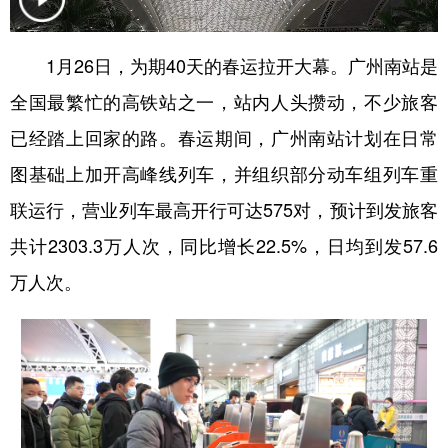
学术中国
乡村振兴
银龄
溯源中国
1月26日，为期40天的春运拉开大幕。广州南站是
城市
旅游
能源
会展
全国最繁忙的高铁站之一，站内人头攒动，不少旅客
彩票
娱乐
时尚
悦读
已经踏上回家的路。春运期间，广州南站计划在日常
公益
一带一路
亚太网
上市公司
图基础上加开高峰线列车，并组织部分动车组列车重
联运行，营业列车最高开行可达575对，预计到发旅客
文化产业
共计2303.3万人次，同比增长22.5%，日均到发57.6
万人次。
地方频道
北京
天津
河北
山西
辽宁
吉林
上海
江苏
浙江
安徽
福建
江西