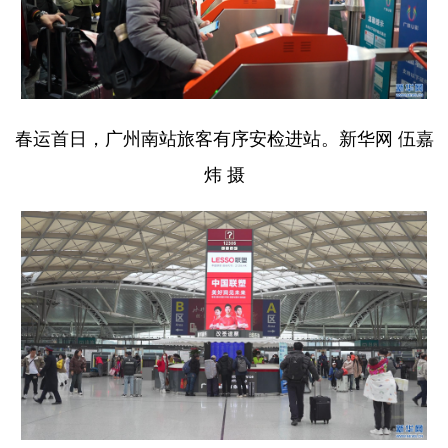
山东
河南
湖北
湖南
广东
广西
海南
重庆
四川
贵州
云南
西藏
陕西
甘肃
青海
宁夏
春运首日，广州南站旅客有序安检进站。新华网 伍嘉
炜 摄
新疆
内蒙古
黑龙江
多语种频道
English
Español
Français
عربى
Русский язык
日本語
한국어
Deutsch
Português