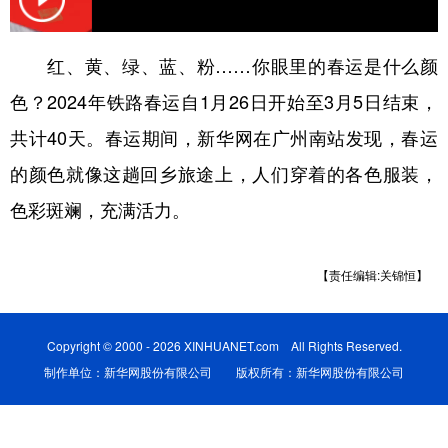
学术中国
乡村振兴
银龄
溯源中国
红、黄、绿、蓝、粉……你眼里的春运是什么颜
城市
旅游
能源
会展
色？2024年铁路春运自1月26日开始至3月5日结束，
彩票
娱乐
时尚
悦读
共计40天。春运期间，新华网在广州南站发现，春运
公益
一带一路
亚太网
上市公司
的颜色就像这趟回乡旅途上，人们穿着的各色服装，
色彩斑斓，充满活力。
文化产业
【责任编辑:关锦恒】
地方频道
北京
天津
河北
山西
Copyright © 2000 - 2026 XINHUANET.com All Rights Reserved.
辽宁
吉林
上海
江苏
制作单位：新华网股份有限公司 版权所有：新华网股份有限公司
浙江
安徽
福建
江西