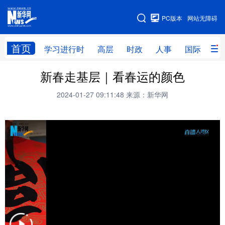
手机版
PC版本
网站无障碍
网站地图
首页
学习进行时
高层
时政
人事
国际
财
新春走基层｜看春运的颜色
学习进行时
高层
时政
人事
2024-01-27 09:11:48
来源：新华网
国际
财经
网评
港澳
台湾
思客智库
全球连线
教育
科技
科创
量子
体育
文化
书画
健康
军事
访谈
视频
图片
政务
法律
中央文件
金融
汽车
食品
人居
信息化
数字经济