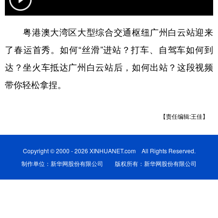
学术中国
乡村振兴
银龄
溯源中国
粤港澳大湾区大型综合交通枢纽广州白云站迎来
城市
旅游
能源
会展
了春运首秀。如何“丝滑”进站？打车、自驾车如何到
彩票
娱乐
时尚
悦读
达？坐火车抵达广州白云站后，如何出站？这段视频
公益
一带一路
亚太网
上市公司
带你轻松拿捏。
文化产业
【责任编辑:王佳】
地方频道
Copyright © 2000 - 2026 XINHUANET.com All Rights Reserved.
北京
天津
河北
山西
制作单位：新华网股份有限公司 版权所有：新华网股份有限公司
辽宁
吉林
上海
江苏
浙江
安徽
福建
江西