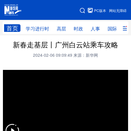
手机版
PC版本
网站无障碍
网站地图
首页
学习进行时
高层
时政
人事
国际
财
新春走基层丨广州白云站乘车攻略
学习进行时
高层
时政
人事
2024-02-06 09:09:49
来源：新华网
国际
财经
网评
港澳
台湾
思客智库
全球连线
教育
科技
科创
量子
体育
文化
书画
健康
军事
访谈
视频
图片
政务
法律
中央文件
金融
汽车
食品
人居
信息化
数字经济