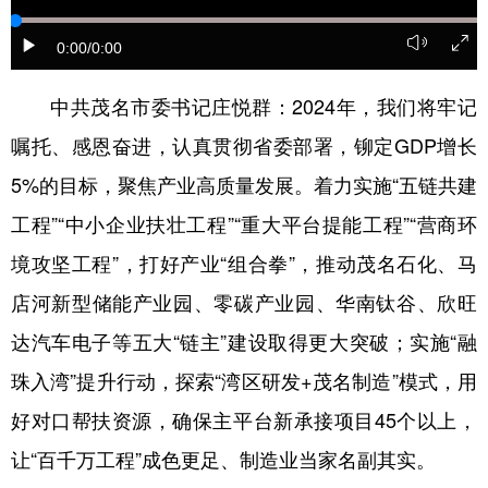
学术中国
乡村振兴
银龄
溯源中国
0:00
/0:00
城市
旅游
能源
会展
中共茂名市委书记庄悦群：2024年，我们将牢记
彩票
娱乐
时尚
悦读
嘱托、感恩奋进，认真贯彻省委部署，铆定GDP增长
公益
一带一路
亚太网
上市公司
5%的目标，聚焦产业高质量发展。着力实施“五链共建
工程”“中小企业扶壮工程”“重大平台提能工程”“营商环
文化产业
境攻坚工程”，打好产业“组合拳”，推动茂名石化、马
店河新型储能产业园、零碳产业园、华南钛谷、欣旺
地方频道
达汽车电子等五大“链主”建设取得更大突破；实施“融
北京
天津
河北
山西
珠入湾”提升行动，探索“湾区研发+茂名制造”模式，用
辽宁
吉林
上海
江苏
好对口帮扶资源，确保主平台新承接项目45个以上，
浙江
安徽
福建
江西
让“百千万工程”成色更足、制造业当家名副其实。