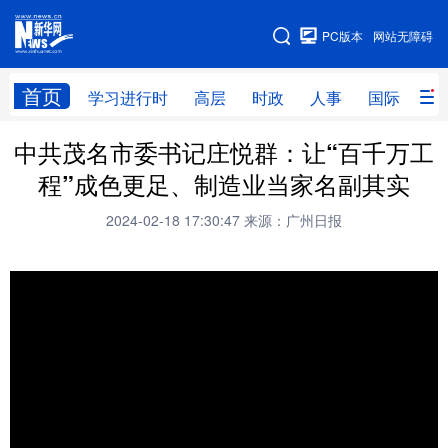
手机版
PC版本
网站无障碍
网站地图
首页
学习进行时
高层
时政
人事
国际
财
中共茂名市委书记庄悦群：让“百千万工
学习进行时
高层
时政
人事
程”成色更足、制造业当家名副其实
国际
财经
网评
港澳
2024-02-18 17:30:47
来源：广州日报
台湾
思客智库
全球连线
教育
科技
科创
量子
体育
文化
书画
健康
军事
访谈
视频
图片
政务
法律
中央文件
金融
汽车
食品
人居
信息化
数字经济