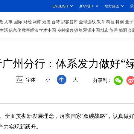
ENGLISH
新华报刊
地方频道
承
政
人事
国际
财经
网评
港澳
台湾
思客智库
全球连线
教育
科技
科创
量子
生活
信息化
数字经济
学术中国
乡村振兴
银龄
溯源中国
城市
旅游
能源
会
行广州分行：体系发力做好“
字体：
小
中
大
分享到：
、全面贯彻新发展理念，落实国家“双碳战略”，认真做
产力实现新跃升。