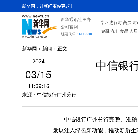
新华通讯社主办
学习进行时
高层
时
公司官网
金融
汽车
食品
人居
股票代码：
603888
新华网
>
新闻
> 正文
中信银
2024
03/15
11:39:16
来源：中信银行广州分行
中信银行广州分行完整、准确
发展注入绿色新动能，推动新质生