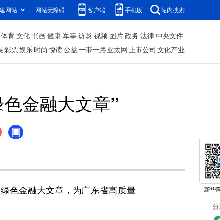
建网站
网站无障碍
客户端
手机版
站内搜索
体育
文化
书画
健康
军事
访谈
视频
图片
政务
法律
中央文件
展
彩票
娱乐
时尚
悦读
公益
一带一路
亚太网
上市公司
文化产业
绿色金融大文章”
好绿色金融大文章，为广东省高质量