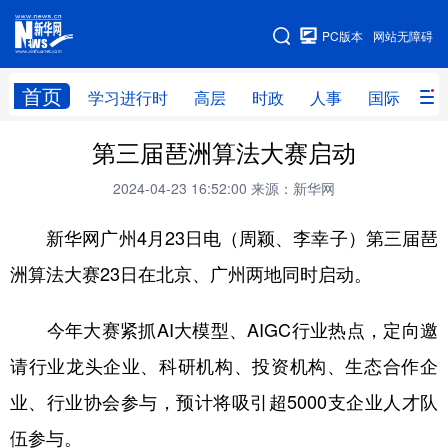
手机版
PC版本
网站无障碍
网站地图
首页
学习进行时
高层
时政
人事
国际
财
第三届琶洲算法大赛启动
学习进行时
高层
时政
人事
2024-04-23 16:52:00
来源：新华网
国际
财经
网评
港澳
新华网广州4月23日电（周颖、李幸子）第三届琶
台湾
思客智库
全球连线
教育
洲算法大赛23日在北京、广州两地同时启动。
科技
科创
量子
体育
文化
书画
健康
军事
今年大赛紧抓AI大模型、AIGC行业热点，定向邀
访谈
视频
图片
政务
请行业龙头企业、科研机构、投资机构、生态合作企
业、行业协会参与，预计将吸引超5000支企业人才队
法律
中央文件
金融
汽车
伍参与。
食品
人居
信息化
数字经济