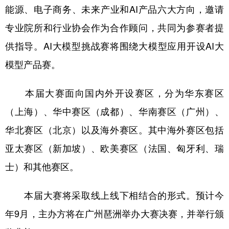
山东
河南
湖北
湖南
能源、电子商务、未来产业和AI产品六大方向，邀请
广东
广西
海南
重庆
专业院所和行业协会作为合作顾问，共同为参赛者提
供指导。AI大模型挑战赛将围绕大模型应用开设AI大
四川
贵州
云南
西藏
模型产品赛。
陕西
甘肃
青海
宁夏
新疆
内蒙古
黑龙江
本届大赛面向国内外开设赛区，分为华东赛区
（上海）、华中赛区（成都）、华南赛区（广州）、
多语种频道
华北赛区（北京）以及海外赛区。其中海外赛区包括
亚太赛区（新加坡）、欧美赛区（法国、匈牙利、瑞
English
Español
Français
عربى
士）和其他赛区。
Русский язык
日本語
한국어
本届大赛将采取线上线下相结合的形式。预计今
Deutsch
Português
年9月，主办方将在广州琶洲举办大赛决赛，并举行颁