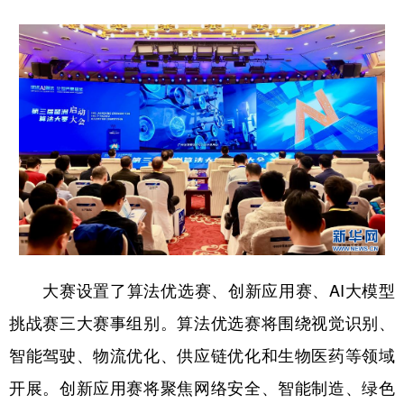
学术中国
乡村振兴
银龄
溯源中国
城市
旅游
能源
会展
彩票
娱乐
时尚
悦读
公益
一带一路
亚太网
上市公司
文化产业
地方频道
大赛设置了算法优选赛、创新应用赛、AI大模型
北京
天津
河北
山西
挑战赛三大赛事组别。算法优选赛将围绕视觉识别、
辽宁
吉林
上海
江苏
智能驾驶、物流优化、供应链优化和生物医药等领域
浙江
安徽
福建
江西
开展。创新应用赛将聚焦网络安全、智能制造、绿色