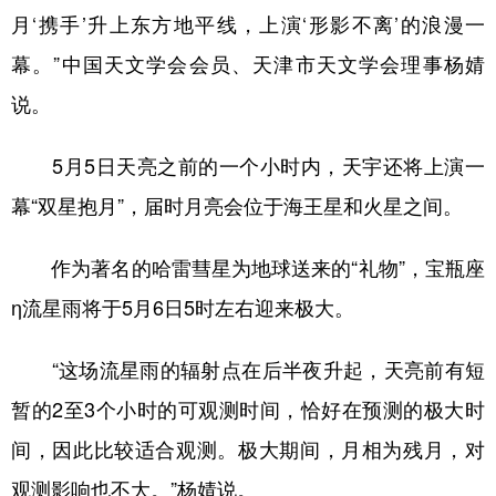
月‘携手’升上东方地平线，上演‘形影不离’的浪漫一
学术中国
乡村振兴
银龄
溯源中国
幕。”中国天文学会会员、天津市天文学会理事杨婧
城市
旅游
能源
会展
说。
彩票
娱乐
时尚
悦读
5月5日天亮之前的一个小时内，天宇还将上演一
公益
一带一路
亚太网
上市公司
幕“双星抱月”，届时月亮会位于海王星和火星之间。
文化产业
作为著名的哈雷彗星为地球送来的“礼物”，宝瓶座
η流星雨将于5月6日5时左右迎来极大。
地方频道
北京
天津
河北
山西
“这场流星雨的辐射点在后半夜升起，天亮前有短
暂的2至3个小时的可观测时间，恰好在预测的极大时
辽宁
吉林
上海
江苏
间，因此比较适合观测。极大期间，月相为残月，对
浙江
安徽
福建
江西
观测影响也不大。”杨婧说。