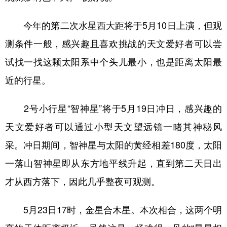
山东
河南
湖北
湖南
今年的第二次水星西大距将于5月10日上演，但观
广东
广西
海南
重庆
测条件一般，感兴趣且喜欢挑战的天文爱好者可以尝
四川
贵州
云南
西藏
试找一找这颗太阳系中个头儿最小，也是距离太阳最
陕西
甘肃
青海
宁夏
近的行星。
新疆
内蒙古
黑龙江
2号小行星“智神星”将于5月19日冲日，感兴趣的
天文爱好者可以通过小型天文望远镜一睹其神秘风
多语种频道
采。冲日期间，智神星与太阳的黄经相差180度，太阳
English
Español
Français
عربى
一落山智神星即从东方地平线升起，直到第二天日出
Русский язык
日本語
한국어
才从西方落下，因此几乎整夜可观测。
Deutsch
Português
5月23日17时，金星合木星。本次相合，这两个明