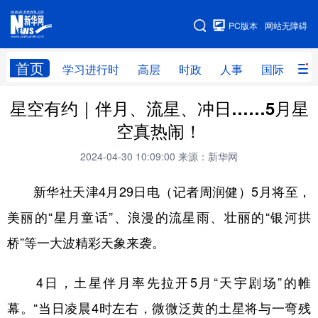
手机版
PC版本
网站无障碍
网站地图
首页
学习进行时
高层
时政
人事
国际
财
星空有约｜伴月、流星、冲日……5月星
学习进行时
高层
时政
人事
空真热闹！
国际
财经
网评
港澳
2024-04-30 10:09:00
来源：新华网
台湾
思客智库
全球连线
教育
新华社天津4月29日电（记者周润健）5月将至，
科技
科创
量子
体育
美丽的“星月童话”、浪漫的流星雨、壮丽的“银河拱
文化
书画
健康
军事
桥”等一大波精彩天象来袭。
访谈
视频
图片
政务
4日，土星伴月率先拉开5月“天宇剧场”的帷
法律
中央文件
金融
汽车
幕。“当日凌晨4时左右，微微泛黄的土星将与一弯残
食品
人居
信息化
数字经济