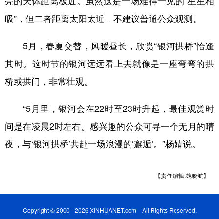
亮的天体距离极近。虽然这是一场难得一见的“星星相
吸”，但二者距离太阳太近，不建议普通公众观测。
5月，春夏交替，风暖昼长，欣赏“银河拱桥”恰逢
其时。这时节的银河远远看上去就像是一座弯弯的拱
桥或拱门，非常壮观。
“5月里，银河会在22时至23时升起，最佳观赏时
间是在凌晨2时左右。感兴趣的公众可寻一个无月的晴
夜，与‘银河拱桥’共赴一场浪漫的‘邂逅’。”杨婧说。
【责任编辑:魏晓航】
Copyright © 2000 - 2026 XINHUANET.com All Rights Reserved.