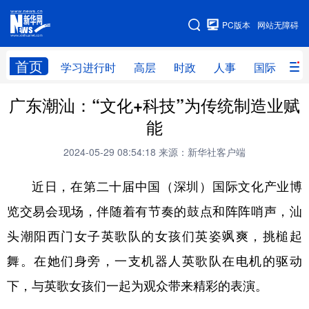
手机版
PC版本
网站无障碍
网站地图
首页
学习进行时
高层
时政
人事
国际
财
广东潮汕：“文化+科技”为传统制造业赋
学习进行时
高层
时政
人事
能
国际
财经
网评
港澳
2024-05-29 08:54:18
来源：新华社客户端
台湾
思客智库
全球连线
教育
近日，在第二十届中国（深圳）国际文化产业博
科技
科创
量子
体育
览交易会现场，伴随着有节奏的鼓点和阵阵哨声，汕
文化
书画
健康
军事
头潮阳西门女子英歌队的女孩们英姿飒爽，挑槌起
访谈
视频
图片
政务
舞。在她们身旁，一支机器人英歌队在电机的驱动
法律
中央文件
金融
汽车
下，与英歌女孩们一起为观众带来精彩的表演。
食品
人居
信息化
数字经济