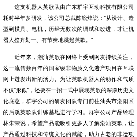
这支机器人英歌队由广东群宇互动科技有限公司
学术中国
乡村振兴
银龄
溯源中国
耗时半年多研发，该公司总裁陈锐烽说：“从设计、造
城市
旅游
能源
会展
型到模具、电机，历经无数次的调试和改进，才让机
彩票
娱乐
时尚
悦读
器人整齐划一、有节奏地跳起英歌。”
公益
一带一路
亚太网
上市公司
近年来，潮汕英歌在网络上受到网友持续关注，
文化产业
这一流传数百年的国家级非物质文化遗产项目在互联
网上迸发出新的活力。为让英歌机器人的动作和气质
地方频道
不仅“形似”，还要在一招一式中展现英歌的深厚历史文
化底蕴，群宇公司的研发团队专门前往汕头市潮阳区
北京
天津
河北
山西
的后溪英歌队训练基地进行学习。群宇公司产品经理
辽宁
吉林
上海
江苏
林朱荣说，希望产品能吸引更多人了解潮汕英歌，让
浙江
安徽
福建
江西
产品通过科技和传统文化的赋能，助力古老的非遗项