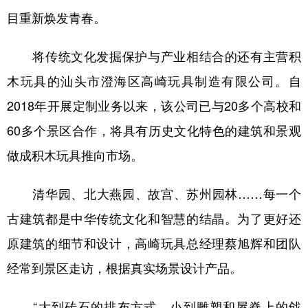
山东
河南
湖北
湖南
目重新焕发青春。
广东
广西
海南
重庆
将传统文化发掘保护与产业相结合的还有主营积
四川
贵州
云南
西藏
木玩具的汕头市澄海区高崎玩具制造有限公司。自
陕西
甘肃
青海
宁夏
2018年开展定制业务以来，该公司已与20多个高校和
新疆
内蒙古
黑龙江
60多个景区合作，将具有历史文化特色的建筑和景观
做成积木玩具推向市场。
多语种频道
清华园、北大燕园、故宫、苏州园林……每一个
English
Español
Français
عربى
古建筑都是中华传统文化和智慧的结晶。为了更好还
Русский язык
日本語
한국어
原建筑的细节和设计，高崎玩具总经理蔡旭辉和团队
Deutsch
Português
经常到景区走访，根据真实场景设计产品。
“大到砖石的排布方式，小到雕塑和屋脊上的戗