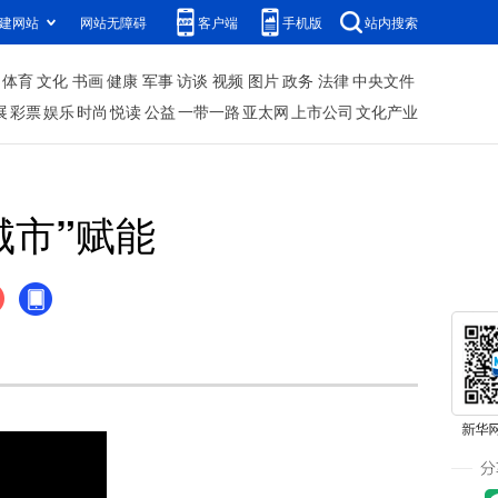
建网站
网站无障碍
客户端
手机版
站内搜索
体育
文化
书画
健康
军事
访谈
视频
图片
政务
法律
中央文件
展
彩票
娱乐
时尚
悦读
公益
一带一路
亚太网
上市公司
文化产业
城市”赋能