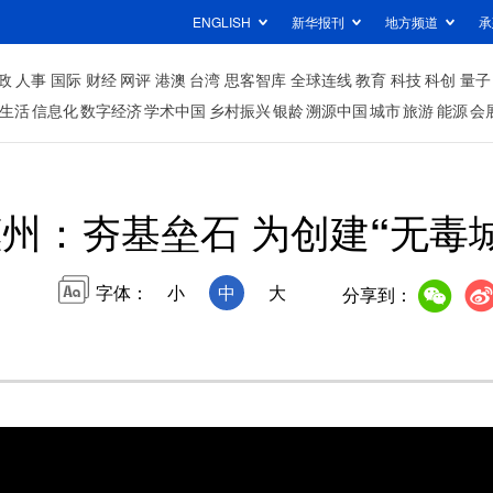
ENGLISH
新华报刊
地方频道
承
政
人事
国际
财经
网评
港澳
台湾
思客智库
全球连线
教育
科技
科创
量子
生活
信息化
数字经济
学术中国
乡村振兴
银龄
溯源中国
城市
旅游
能源
会
州：夯基垒石 为创建“无毒
字体：
小
中
大
分享到：