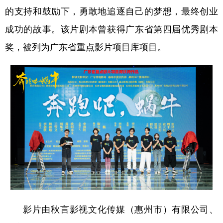
的支持和鼓励下，勇敢地追逐自己的梦想，最终创业
学术中国
乡村振兴
银龄
溯源中国
成功的故事。该片剧本曾获得广东省第四届优秀剧本
城市
旅游
能源
会展
奖，被列为广东省重点影片项目库项目。
彩票
娱乐
时尚
悦读
公益
一带一路
亚太网
上市公司
文化产业
地方频道
北京
天津
河北
山西
辽宁
吉林
上海
江苏
浙江
安徽
福建
江西
影片由秋言影视文化传媒（惠州市）有限公司、