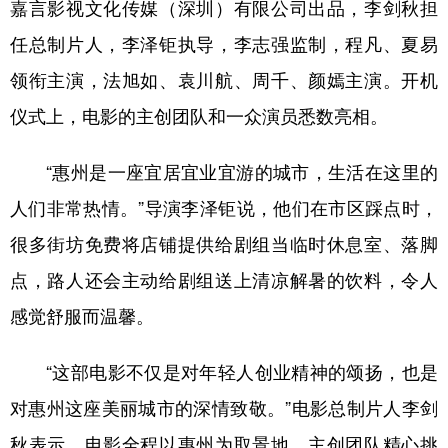
嘉言影视文化传媒（深圳）有限公司出品，李剑秋担
山东
河南
湖北
湖南
任总制片人，李泽钜执导，李志强监制，程凡、夏易
广东
广西
海南
重庆
领衔主演，法旭如、袁川航、周千、颜嫣主演。开机
四川
贵州
云南
西藏
仪式上，电影的主创团队和一众演员悉数亮相。
陕西
甘肃
青海
宁夏
“惠州是一座宜居宜业宜游的城市，生活在这里的
新疆
内蒙古
黑龙江
人们非常热情。”导演李泽钜说，他们在市区踩点时，
很多街坊免费将店铺提供给剧组当临时休息室、落脚
多语种频道
点，路人还会主动给剧组送上清凉解暑的饮料，令人
English
Español
Français
عربى
感觉舒服而温馨。
Русский язык
日本語
한국어
“这部电影不仅是对年轻人创业精神的颂扬，也是
Deutsch
Português
对惠州这座美丽城市的深情致敬。”电影总制片人李剑
秋表示，电影全程以惠州为取景地，主创团队精心挑