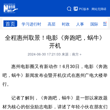
手机版
PC版本
网站无障碍
网站地图
首页
学习进行时
高层
时政
人事
国际
财
全程惠州取景！电影《奔跑吧，蜗牛》
学习进行时
高层
时政
人事
开机
国际
财经
网评
港澳
2024-06-30 17:21:03
来源：南方＋
台湾
思客智库
全球连线
教育
惠州电影圈又有新动作！6月30日，电影《奔跑
科技
科创
量子
体育
吧，蜗牛》新闻发布会暨开机仪式在惠州广电大楼举
文化
书画
健康
军事
行。
访谈
视频
图片
政务
记者了解到，《奔跑吧，蜗牛》是一部以家政题
法律
中央文件
金融
汽车
材为核心的创业励志电影，讲述了年轻小伙在朋友们
食品
人居
信息化
数字经济