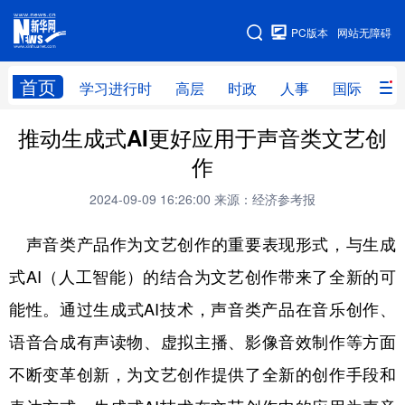
手机版
PC版本
网站无障碍
网站地图
首页
学习进行时
高层
时政
人事
国际
财
推动生成式AI更好应用于声音类文艺创
学习进行时
高层
时政
人事
作
国际
财经
网评
港澳
2024-09-09 16:26:00
来源：经济参考报
台湾
思客智库
全球连线
教育
声音类产品作为文艺创作的重要表现形式，与生成
科技
科创
量子
体育
式AI（人工智能）的结合为文艺创作带来了全新的可
文化
书画
健康
军事
能性。通过生成式AI技术，声音类产品在音乐创作、
访谈
视频
图片
政务
语音合成有声读物、虚拟主播、影像音效制作等方面
法律
中央文件
金融
汽车
不断变革创新，为文艺创作提供了全新的创作手段和
食品
人居
信息化
数字经济