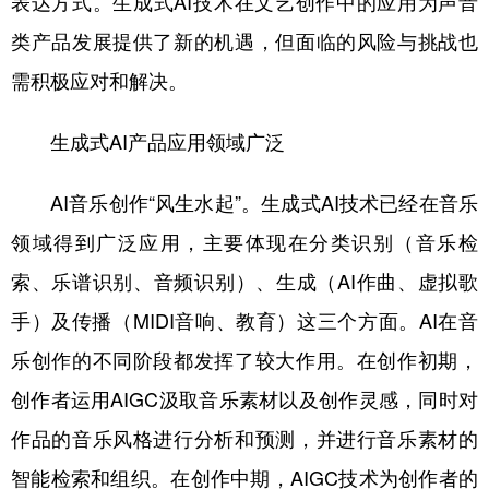
表达方式。生成式AI技术在文艺创作中的应用为声音
类产品发展提供了新的机遇，但面临的风险与挑战也
学术中国
乡村振兴
银龄
溯源中国
需积极应对和解决。
城市
旅游
能源
会展
彩票
娱乐
时尚
悦读
生成式AI产品应用领域广泛
公益
一带一路
亚太网
上市公司
AI音乐创作“风生水起”。生成式AI技术已经在音乐
文化产业
领域得到广泛应用，主要体现在分类识别（音乐检
索、乐谱识别、音频识别）、生成（AI作曲、虚拟歌
地方频道
手）及传播（MIDI音响、教育）这三个方面。AI在音
乐创作的不同阶段都发挥了较大作用。在创作初期，
北京
天津
河北
山西
创作者运用AIGC汲取音乐素材以及创作灵感，同时对
辽宁
吉林
上海
江苏
作品的音乐风格进行分析和预测，并进行音乐素材的
浙江
安徽
福建
江西
智能检索和组织。在创作中期，AIGC技术为创作者的