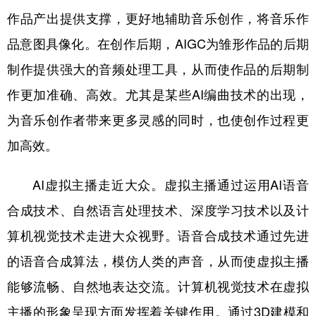
山东
河南
湖北
湖南
作品产出提供支撑，更好地辅助音乐创作，将音乐作
广东
广西
海南
重庆
品意图具像化。在创作后期，AIGC为雏形作品的后期
四川
贵州
云南
西藏
制作提供强大的音频处理工具，从而使作品的后期制
作更加准确、高效。尤其是某些AI编曲技术的出现，
陕西
甘肃
青海
宁夏
为音乐创作者带来更多灵感的同时，也使创作过程更
新疆
内蒙古
黑龙江
加高效。
多语种频道
AI虚拟主播走近大众。虚拟主播通过运用AI语音
合成技术、自然语言处理技术、深度学习技术以及计
English
Español
Français
عربى
算机视觉技术走进大众视野。语音合成技术通过先进
Русский язык
日本語
한국어
的语音合成算法，模仿人类的声音，从而使虚拟主播
Deutsch
Português
能够流畅、自然地表达交流。计算机视觉技术在虚拟
主播的形象呈现方面发挥着关键作用。通过3D建模和