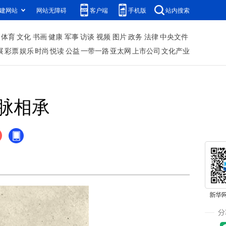
建网站
网站无障碍
客户端
手机版
站内搜索
体育
文化
书画
健康
军事
访谈
视频
图片
政务
法律
中央文件
展
彩票
娱乐
时尚
悦读
公益
一带一路
亚太网
上市公司
文化产业
脉相承