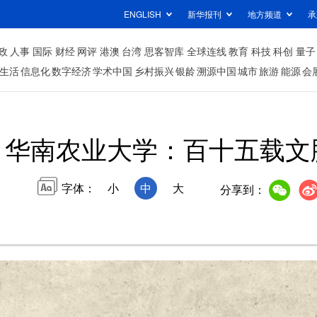
ENGLISH
新华报刊
地方频道
承
政
人事
国际
财经
网评
港澳
台湾
思客智库
全球连线
教育
科技
科创
量子
生活
信息化
数字经济
学术中国
乡村振兴
银龄
溯源中国
城市
旅游
能源
会
华南农业大学：百十五载文
字体：
小
中
大
分享到：