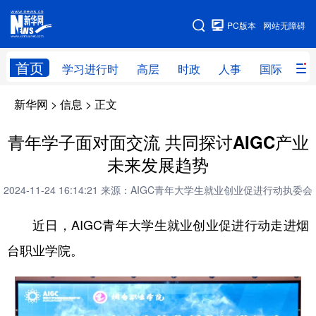
手机版
PC版本
网站无障碍
网站地图
首页
学习进行时
高层
时政
人事
国际
财
新华网
>
信息
> 正文
学习进行时
高层
时政
人事
国际
财经
网评
港澳
青年学子面对面交流 共同探讨AIGC产业
未来发展趋势
台湾
思客智库
全球连线
教育
2024-11-24 16:14:21
来源：AIGC青年大学生就业创业促进行动执委会
科技
科创
量子
体育
近日，AIGC青年大学生就业创业促进行动走进烟
文化
书画
健康
军事
台职业学院。
访谈
视频
图片
政务
法律
中央文件
金融
汽车
食品
人居
信息化
数字经济