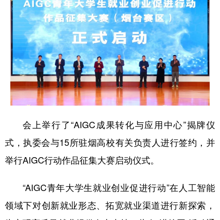
学术中国
乡村振兴
银龄
溯源中国
城市
旅游
能源
会展
彩票
娱乐
时尚
悦读
公益
一带一路
亚太网
上市公司
文化产业
会上举行了“AIGC成果转化与应用中心”揭牌仪
地方频道
式，执委会与15所驻烟高校有关负责人进行签约，并
举行AIGC行动作品征集大赛启动仪式。
北京
天津
河北
山西
辽宁
吉林
上海
江苏
“AIGC青年大学生就业创业促进行动”在人工智能
浙江
安徽
福建
江西
领域下对创新就业形态、拓宽就业渠道进行新探索，