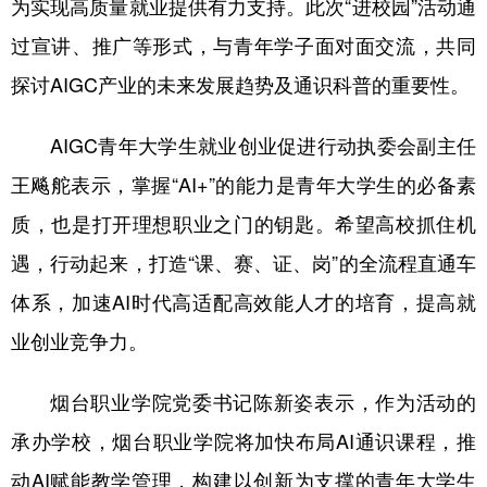
为实现高质量就业提供有力支持。此次“进校园”活动通
山东
河南
湖北
湖南
过宣讲、推广等形式，与青年学子面对面交流，共同
广东
广西
海南
重庆
探讨AIGC产业的未来发展趋势及通识科普的重要性。
四川
贵州
云南
西藏
AIGC青年大学生就业创业促进行动执委会副主任
陕西
甘肃
青海
宁夏
王飚舵表示，掌握“AI+”的能力是青年大学生的必备素
新疆
内蒙古
黑龙江
质，也是打开理想职业之门的钥匙。希望高校抓住机
遇，行动起来，打造“课、赛、证、岗”的全流程直通车
多语种频道
体系，加速AI时代高适配高效能人才的培育，提高就
English
Español
Français
عربى
业创业竞争力。
Русский язык
日本語
한국어
烟台职业学院党委书记陈新姿表示，作为活动的
Deutsch
Português
承办学校，烟台职业学院将加快布局AI通识课程，推
动AI赋能教学管理，构建以创新为支撑的青年大学生