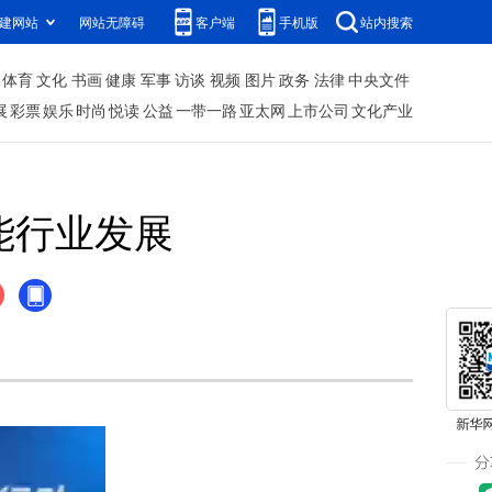
建网站
网站无障碍
客户端
手机版
站内搜索
体育
文化
书画
健康
军事
访谈
视频
图片
政务
法律
中央文件
展
彩票
娱乐
时尚
悦读
公益
一带一路
亚太网
上市公司
文化产业
能行业发展