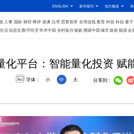
ENGLISH
新华报刊
地方频道
承
政
人事
国际
财经
网评
港澳
台湾
思客智库
全球连线
教育
科技
科创
量子
生活
信息化
数字经济
学术中国
乡村振兴
银龄
溯源中国
城市
旅游
能源
会
I量化平台：智能量化投资 赋
字体：
小
中
大
分享到：