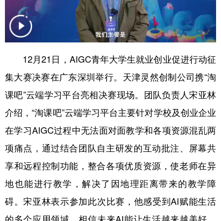
学术中国
乡村振兴
银龄
溯源中国
城市
旅游
能源
会展
12月21日，AIGC青年大学生就业创业促进行动征
彩票
娱乐
时尚
悦读
集大赛决赛在广东深圳举行。天津灵然创制公司携“淘
公益
一带一路
亚太网
上市公司
课吧”云端学习平台亮相决赛现场。团队负责人宋亚林
文化产业
介绍，“淘课吧”云端学习平台主要针对学校及创业企业
在学习AIGC过程中无法面对面教学和各项资源混乱两
地方频道
项痛点，通过结合团队自主研发的互动批注、屏幕共
北京
天津
河北
山西
享和远程控制功能，整合各项优质资源，使老师在异
地也能进行教学，解决了因地理距离带来的教学障
辽宁
吉林
上海
江苏
碍。宋亚林表示参加此次比赛，他感受到AI赋能生活
浙江
安徽
福建
江西
的多个应用领域，相信未来AI能让生活越来越美好。