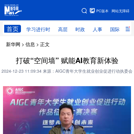
手机版
PC版本
网站无障碍
网站地图
首页
学习进行时
高层
时政
人事
国际
财
新华网
>
信息
> 正文
学习进行时
高层
时政
人事
国际
财经
网评
港澳
打破“空间墙” 赋能AI教育新体验
台湾
思客智库
全球连线
教育
2024-12-23 11:09:34
来源：AIGC青年大学生就业创业促进行动执委会
科技
科创
量子
体育
文化
书画
健康
军事
访谈
视频
图片
政务
法律
中央文件
金融
汽车
食品
人居
信息化
数字经济