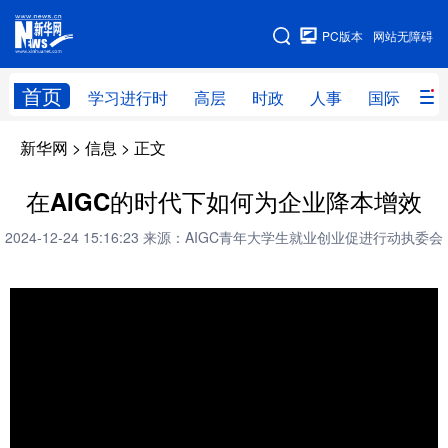
手机版
PC版本
网站无障碍
网站地图
首页
学习进行时
高层
时政
人事
国际
财
新华网
>
信息
> 正文
学习进行时
高层
时政
人事
国际
财经
网评
港澳
在AIGC的时代下如何为企业降本增效
台湾
思客智库
全球连线
教育
2024-12-24 15:16:23
来源：AIGC青年大学生就业创业促进行动执委会
科技
科创
量子
体育
文化
书画
健康
军事
访谈
视频
图片
政务
法律
中央文件
金融
汽车
食品
人居
信息化
数字经济