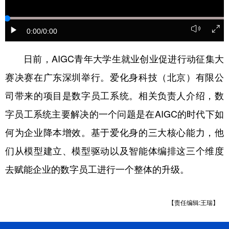
学术中国
乡村振兴
银龄
溯源中国
0:00
/0:00
城市
旅游
能源
会展
日前，AIGC青年大学生就业创业促进行动征集大
彩票
娱乐
时尚
悦读
赛决赛在广东深圳举行。爱化身科技（北京）有限公
公益
一带一路
亚太网
上市公司
司带来的项目是数字员工系统。相关负责人介绍，数
文化产业
字员工系统主要解决的一个问题是在AIGC的时代下如
何为企业降本增效。基于爱化身的三大核心能力，他
地方频道
们从模型建立、模型驱动以及智能体编排这三个维度
去赋能企业的数字员工进行一个整体的升级。
北京
天津
河北
山西
辽宁
吉林
上海
江苏
【责任编辑:王瑞】
浙江
安徽
福建
江西