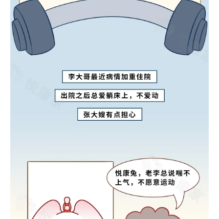
学术中国
乡村振兴
银龄
溯源中国
城市
旅游
能源
会展
彩票
娱乐
时尚
悦读
公益
一带一路
亚太网
上市公司
文化产业
地方频道
北京
天津
河北
山西
辽宁
吉林
上海
江苏
浙江
安徽
福建
江西