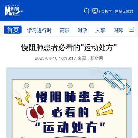
手机版
PC版本
网站无障碍
网站地图
首页
学习进行时
高层
时政
人事
国际
财
慢阻肺患者必看的"运动处方"
学习进行时
高层
时政
人事
2025-04-10 16:18:17
来源：新华网
国际
财经
网评
港澳
台湾
思客智库
全球连线
教育
科技
科创
量子
体育
文化
书画
健康
军事
访谈
视频
图片
政务
法律
中央文件
金融
汽车
食品
人居
信息化
数字经济