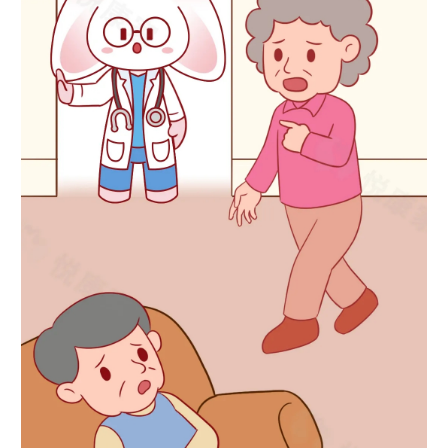
山东
河南
湖北
湖南
广东
广西
海南
重庆
四川
贵州
云南
西藏
陕西
甘肃
青海
宁夏
新疆
内蒙古
黑龙江
多语种频道
English
Español
Français
عربى
Русский язык
日本語
한국어
Deutsch
Português