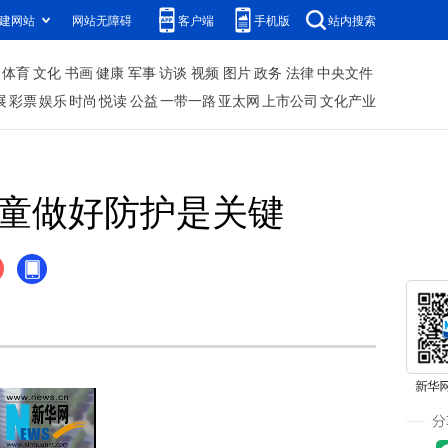
建网站
网站无障碍
客户端
手机版
站内搜索
体育
文化
书画
健康
军事
访谈
视频
图片
政务
法律
中央文件
展
彩票
娱乐
时尚
悦读
公益
一带一路
亚太网
上市公司
文化产业
儿童做好防护是关键