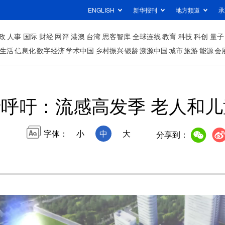
ENGLISH
新华报刊
地方频道
承
政
人事
国际
财经
网评
港澳
台湾
思客智库
全球连线
教育
科技
科创
量子
生活
信息化
数字经济
学术中国
乡村振兴
银龄
溯源中国
城市
旅游
能源
会
呼吁：流感高发季 老人和
字体：
小
中
大
分享到：