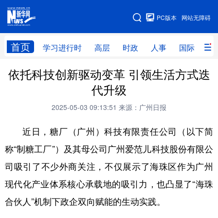
手机版
PC版本
网站无障碍
网站地图
首页
学习进行时
高层
时政
人事
国际
财
依托科技创新驱动变革 引领生活方式迭
学习进行时
高层
时政
人事
代升级
国际
财经
网评
港澳
2025-05-03 09:13:51
来源：广州日报
台湾
思客智库
全球连线
教育
近日，糖厂（广州）科技有限责任公司（以下简
科技
科创
量子
体育
称“制糖工厂”）及其母公司广州爱范儿科技股份有限公
文化
书画
健康
军事
司吸引了不少外商关注，不仅展示了海珠区作为广州
访谈
视频
图片
政务
现代化产业体系核心承载地的吸引力，也凸显了“海珠
法律
中央文件
金融
汽车
合伙人”机制下政企双向赋能的生动实践。
食品
人居
信息化
数字经济