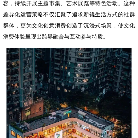
容，持续开展主题市集、艺术展览等特色活动。这种
山东
河南
湖北
湖南
差异化运营策略不仅汇聚了追求新锐生活方式的社群
广东
广西
海南
重庆
群体，更为文化创意消费创造了沉浸式场景，使文化
四川
贵州
云南
西藏
消费体验呈现出跨界融合与互动参与特质。
陕西
甘肃
青海
宁夏
新疆
内蒙古
黑龙江
多语种频道
English
Español
Français
عربى
Русский язык
日本語
한국어
Deutsch
Português