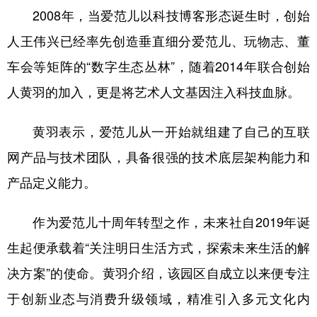
2008年，当爱范儿以科技博客形态诞生时，创始
学术中国
乡村振兴
银龄
溯源中国
人王伟兴已经率先创造垂直细分爱范儿、玩物志、董
城市
旅游
能源
会展
车会等矩阵的“数字生态丛林”，随着2014年联合创始
彩票
娱乐
时尚
悦读
人黄羽的加入，更是将艺术人文基因注入科技血脉。
公益
一带一路
亚太网
上市公司
黄羽表示，爱范儿从一开始就组建了自己的互联
文化产业
网产品与技术团队，具备很强的技术底层架构能力和
产品定义能力。
地方频道
作为爱范儿十周年转型之作，未来社自2019年诞
北京
天津
河北
山西
生起便承载着“关注明日生活方式，探索未来生活的解
辽宁
吉林
上海
江苏
决方案”的使命。黄羽介绍，该园区自成立以来便专注
浙江
安徽
福建
江西
于创新业态与消费升级领域，精准引入多元文化内