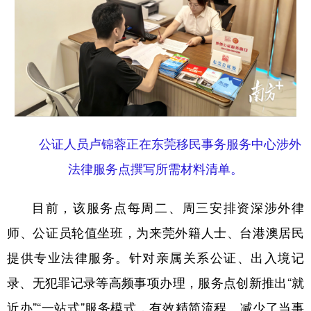
山东
河南
湖北
湖南
广东
广西
海南
重庆
四川
贵州
云南
西藏
陕西
甘肃
青海
宁夏
新疆
内蒙古
黑龙江
公证人员卢锦蓉正在东莞移民事务服务中心涉外
法律服务点撰写所需材料清单。
多语种频道
目前，该服务点每周二、周三安排资深涉外律
English
Español
Français
عربى
师、公证员轮值坐班，为来莞外籍人士、台港澳居民
Русский язык
日本語
한국어
提供专业法律服务。针对亲属关系公证、出入境记
Deutsch
Português
录、无犯罪记录等高频事项办理，服务点创新推出“就
近办”“一站式”服务模式，有效精简流程、减少了当事