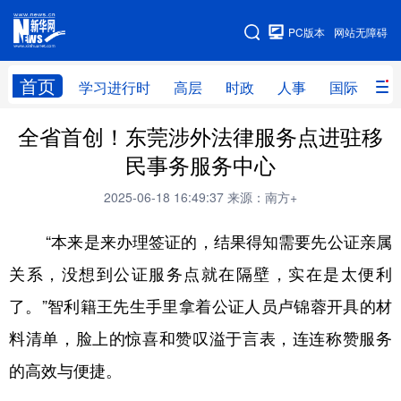
手机版
PC版本
网站无障碍
网站地图
首页
学习进行时
高层
时政
人事
国际
财
全省首创！东莞涉外法律服务点进驻移
学习进行时
高层
时政
人事
民事务服务中心
国际
财经
网评
港澳
2025-06-18 16:49:37
来源：南方+
台湾
思客智库
全球连线
教育
“本来是来办理签证的，结果得知需要先公证亲属
科技
科创
量子
体育
关系，没想到公证服务点就在隔壁，实在是太便利
文化
书画
健康
军事
了。”智利籍王先生手里拿着公证人员卢锦蓉开具的材
访谈
视频
图片
政务
料清单，脸上的惊喜和赞叹溢于言表，连连称赞服务
法律
中央文件
金融
汽车
的高效与便捷。
食品
人居
信息化
数字经济