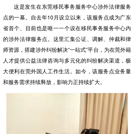
这是发生在东莞移民事务服务中心涉外法律服务
学术中国
乡村振兴
银龄
溯源中国
点的一幕。自去年10月设立以来，该服务点成为广东
城市
旅游
能源
会展
省首个、目前也是唯一一个设在移民事务服务中心内
彩票
娱乐
时尚
悦读
的涉外法律服务点。这里汇集公证、调解、仲裁和律
师资源，搭建涉外纠纷解决“一站式”平台，为在莞外籍
公益
一带一路
亚太网
上市公司
人才提供公益法律咨询与多元化的纠纷解决渠道，极
文化产业
大便利在莞外国人工作生活。如今，该服务点业务量
和服务需求持续释放，影响力正持续扩大。
地方频道
北京
天津
河北
山西
辽宁
吉林
上海
江苏
浙江
安徽
福建
江西