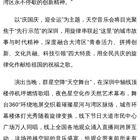
湾区永不停歇的创新精神。”
学术中国
乡村振兴
银龄
溯源中国
以“庆国庆，迎全运”为主题，天空音乐会将目光聚
城市
旅游
能源
会展
焦于“先行示范”的深圳，用旋律串联起“这里”的城市故
彩票
娱乐
时尚
悦读
事与时代精神，深度融合大湾区“青春活力、拼搏创
公益
一带一路
亚太网
上市公司
新、文化共融、科技引领”四大特质，用全民共庆的旋
律化作献给祖国的祝福之歌。
文化产业
演出当晚，群星空降“天空舞台”，在深圳中轴线顶
地方频道
楼停机坪燃情歌唱，夜色星空化作天然艺术幕布，舞
北京
天津
河北
山西
台360°环绕地屏交织着璀璨星河与湾区脉络，城市环
幕楼体灯光秀随着旋律变换，线下节日大道市民中心
辽宁
吉林
上海
江苏
广场万人同唱，线上全国各地观众涌入直播间跨屏互
浙江
安徽
福建
江西
动，这场跨越空间的音乐盛宴，给观众带来前所未有