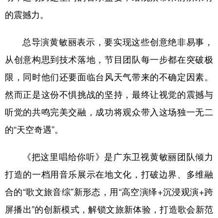
山东
河南
湖北
湖南
的震撼力。
广东
广西
海南
重庆
总导演黄敏丽表示，要实现这些创意绝非易事，
四川
贵州
云南
西藏
从创意构思到技术落地，节目团队每一步都在突破极
陕西
甘肃
青海
宁夏
限，同时他们还要面临台风天气带来的不确定因素。
新疆
内蒙古
黑龙江
然而正是这份不惧挑战的坚持，最终让视觉的震撼与
听觉的共鸣完美交融，成功将观众带入这场独一无二
多语种频道
的“天空奇遇”。
English
Español
Français
عربى
《把这里唱给你听》是广东卫视黄敏丽团队倾力
Русский язык
日本語
한국어
打造的一档用音乐展示在地文化，打破边界、多维融
Deutsch
Português
合的“歌文旅音综”新形态，用“高空演绎+沉浸观演+跨
屏播出”的创新模式，解锁文旅新体验，打造歌会新范