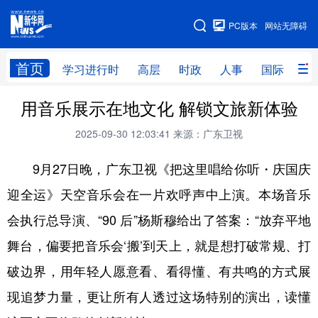
手机版
PC版本
网站无障碍
网站地图
首页
学习进行时
高层
时政
人事
国际
财
用音乐展示在地文化 解锁文旅新体验
学习进行时
高层
时政
人事
2025-09-30 12:03:41
来源：广东卫视
国际
财经
网评
港澳
9月27日晚，广东卫视《把这里唱给你听・庆国庆
台湾
思客智库
全球连线
教育
迎全运》天空音乐会在一片欢呼声中上演。本场音乐
科技
科创
量子
体育
会执行总导演、“90 后”杨斯穆给出了答案：“放弃平地
文化
书画
健康
军事
舞台，偏要把音乐会‘搬’到天上，就是想打破常规、打
访谈
视频
图片
政务
破边界，用年轻人愿意看、看得懂、有共鸣的方式展
法律
中央文件
金融
汽车
现追梦力量，更让所有人透过这场特别的演出，读懂
食品
人居
信息化
数字经济