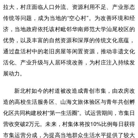
拉大，村庄面临人口外流、资源利用不足、产业形态
学术中国
乡村振兴
银龄
溯源中国
传统等问题，成为当地的“空心村”。为改善环境和经
城市
旅游
能源
会展
济，当地政府依托该村毗邻华南师范大学汕尾校区的
彩票
娱乐
时尚
悦读
优势，以及丰富的自然资源和深厚的传统文化底蕴，
通过盘活村中的老旧房屋等闲置资源，推动非遗文化
公益
一带一路
亚太网
上市公司
活化、产业升级与人居环境改善，为村庄注入持续发
文化产业
展动力。
地方频道
新北村如今的村道被改造成青创市集，由农房改
造的高校生活服务区、山海文旅体验区与青年共创孵
北京
天津
河北
山西
化区共同构建校村“第一生活圈”。试运营期间，市集日
辽宁
吉林
上海
江苏
营收突破2万元。未来，村集体将按10%比例每日获得
浙江
安徽
福建
江西
市集运营分成，为提高当地群众生活水平提供了较大