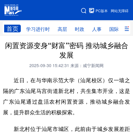
手机版
PC版本
网站无障碍
网站地图
首页
学习进行时
高层
时政
人事
国际
财
闲置资源变身“财富”密码 推动城乡融合
学习进行时
高层
时政
人事
发展
国际
财经
网评
港澳
2025-09-30 15:42:31
来源：咸宁新闻网
台湾
思客智库
全球连线
教育
近日，在与华南示范大学（汕尾校区）仅一墙之
科技
科创
量子
体育
隔的广东汕尾马宫街道新北村，共生集市开业，这是
文化
书画
健康
军事
广东汕尾通过盘活农村闲置资源，推动城乡融合发
访谈
视频
图片
政务
展，提升群众生活的积极探索。
法律
中央文件
金融
汽车
新北村位于汕尾市城区，此前由于城乡发展差距
食品
人居
信息化
数字经济