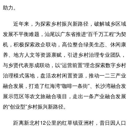
山东
河南
湖北
湖南
助力。
广东
广西
海南
重庆
近年来，为探索乡村振兴新路径，破解城乡区域
四川
贵州
云南
西藏
发展不平衡难题，汕尾以广东省推进“百千万工程”为契
陕西
甘肃
青海
宁夏
机，积极探索政企联动，高位整合绿美生态、休闲康
新疆
内蒙古
黑龙江
养、地方人文等资源禀赋，引进乡村治理专业团队，
与乡贤代表形成联动，以“运营前置”理念探索数字乡村
多语种频道
治理模式落地，盘活农村闲置资源，推动一二三产业
融合发展，打造了红海湾“咖啡一条街”、长沙湾融合发
English
Español
Français
عربى
展示范区等农文旅融合项目，走出一条产业融合发展
Русский язык
日本語
한국어
的“创业型”乡村振兴新路径。
Deutsch
Português
距离新北村12公里的红草镇亚洲村，昔日因人口