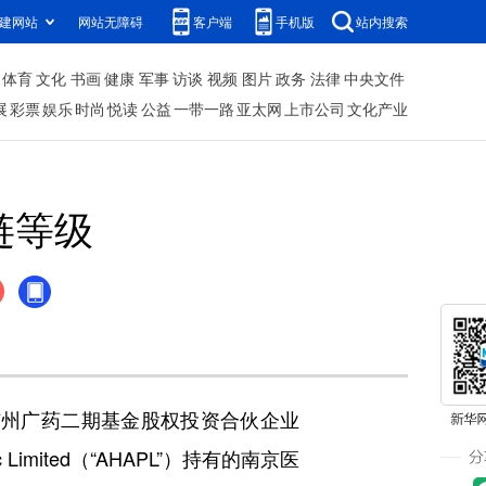
建网站
网站无障碍
客户端
手机版
站内搜索
体育
文化
书画
健康
军事
访谈
视频
图片
政务
法律
中央文件
展
彩票
娱乐
时尚
悦读
公益
一带一路
亚太网
上市公司
文化产业
链等级
旗下广州广药二期基金股权投资合伙企业
c Limited（“AHAPL”）持有的南京医