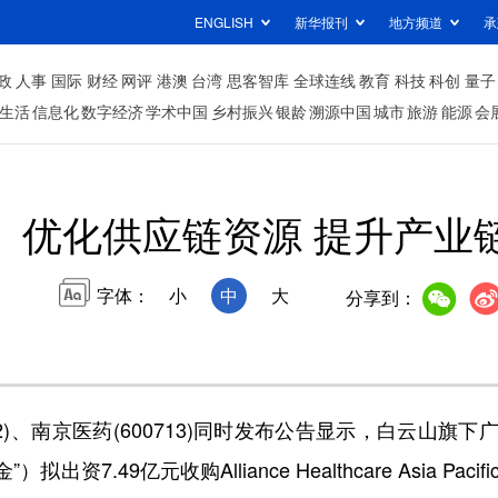
ENGLISH
新华报刊
地方频道
承
政
人事
国际
财经
网评
港澳
台湾
思客智库
全球连线
教育
科技
科创
量子
生活
信息化
数字经济
学术中国
乡村振兴
银龄
溯源中国
城市
旅游
能源
会
优化供应链资源 提升产业
字体：
小
中
大
分享到：
332)、南京医药(600713)同时发布公告显示，白云山
7.49亿元收购Alliance Healthcare Asia Pacifi