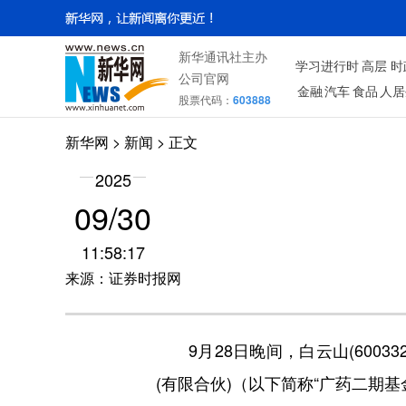
新华通讯社主办
学习进行时
高层
时
公司官网
金融
汽车
食品
人居
股票代码：
603888
新华网
>
新闻
> 正文
2025
09/30
11:58:17
来源：证券时报网
9月28日晚间，白云山(600
(有限合伙)（以下简称“广药二期基金”）拟出资