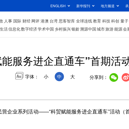
ENGLISH
新华报刊
地方频道
承
政
人事
国际
财经
网评
港澳
台湾
思客智库
全球连线
教育
科技
科创
量子
生活
信息化
数字经济
学术中国
乡村振兴
银龄
溯源中国
城市
旅游
能源
会
赋能服务进企直通车”首期活
字体：
小
中
大
分享到：
能民营企业系列活动——“科贸赋能服务进企直通车”活动