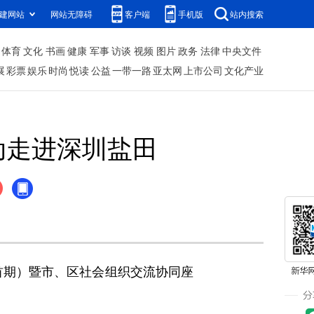
建网站
网站无障碍
客户端
手机版
站内搜索
体育
文化
书画
健康
军事
访谈
视频
图片
政务
法律
中央文件
展
彩票
娱乐
时尚
悦读
公益
一带一路
亚太网
上市公司
文化产业
动走进深圳盐田
（首期）暨市、区社会组织交流协同座