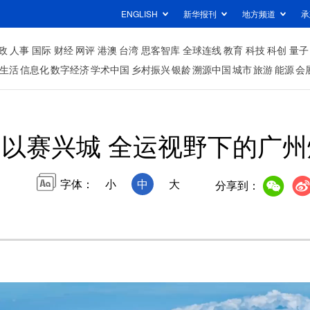
ENGLISH
新华报刊
地方频道
承
政
人事
国际
财经
网评
港澳
台湾
思客智库
全球连线
教育
科技
科创
量子
生活
信息化
数字经济
学术中国
乡村振兴
银龄
溯源中国
城市
旅游
能源
会
以赛兴城 全运视野下的广
字体：
小
中
大
分享到：