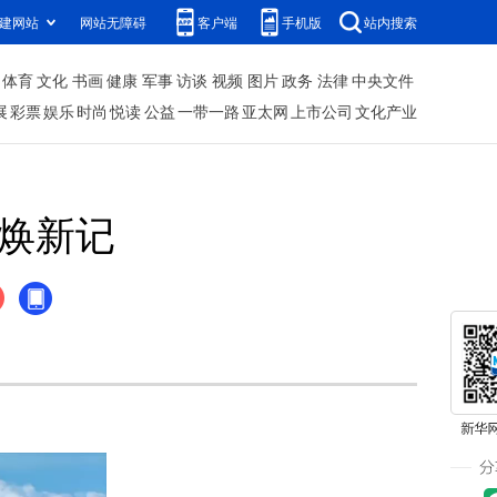
建网站
网站无障碍
客户端
手机版
站内搜索
体育
文化
书画
健康
军事
访谈
视频
图片
政务
法律
中央文件
展
彩票
娱乐
时尚
悦读
公益
一带一路
亚太网
上市公司
文化产业
州焕新记