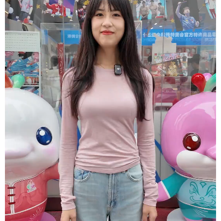
学术中国
乡村振兴
银龄
溯源中国
城市
旅游
能源
会展
彩票
娱乐
时尚
悦读
公益
一带一路
亚太网
上市公司
文化产业
地方频道
北京
天津
河北
山西
辽宁
吉林
上海
江苏
浙江
安徽
福建
江西