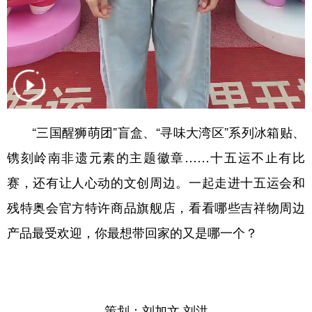
山东
河南
湖北
湖南
广东
广西
海南
重庆
四川
贵州
云南
西藏
陕西
甘肃
青海
宁夏
新疆
内蒙古
黑龙江
“三国醒狮萌团”盲盒、“寻味大湾区”系列冰箱贴、
镌刻岭南非遗元素的主题徽章……十五运不止有比
多语种频道
赛，还有让人心动的文创周边。一起走进十五运会和
残特奥会官方特许商品旗舰店，看看哪些吉祥物周边
English
Español
Français
عربى
产品最受欢迎，你最想带回家的又是哪一个？
Русский язык
日本語
한국어
Deutsch
Português
策划：刘加文 刘洪