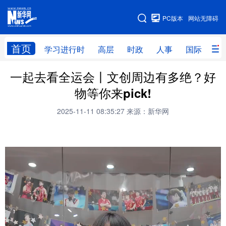
手机版
PC版本
网站无障碍
网站地图
首页
学习进行时
高层
时政
人事
国际
财
一起去看全运会丨文创周边有多绝？好
学习进行时
高层
时政
人事
物等你来pick!
国际
财经
网评
港澳
2025-11-11 08:35:27
来源：新华网
台湾
思客智库
全球连线
教育
科技
科创
量子
体育
文化
书画
健康
军事
访谈
视频
图片
政务
法律
中央文件
金融
汽车
食品
人居
信息化
数字经济