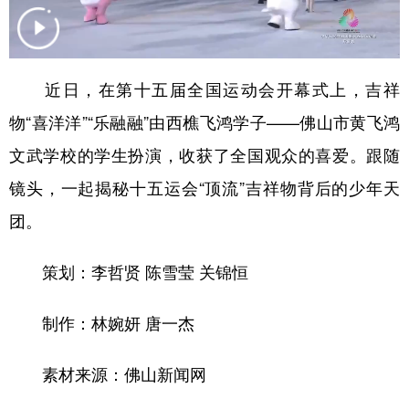
学术中国
乡村振兴
银龄
溯源中国
城市
旅游
能源
会展
近日，在第十五届全国运动会开幕式上，吉祥
彩票
娱乐
时尚
悦读
物“喜洋洋”“乐融融”由西樵飞鸿学子——佛山市黄飞鸿
公益
一带一路
亚太网
上市公司
文武学校的学生扮演，收获了全国观众的喜爱。跟随
镜头，一起揭秘十五运会“顶流”吉祥物背后的少年天
文化产业
团。
地方频道
策划：李哲贤 陈雪莹 关锦恒
北京
天津
河北
山西
制作：林婉妍 唐一杰
辽宁
吉林
上海
江苏
素材来源：佛山新闻网
浙江
安徽
福建
江西