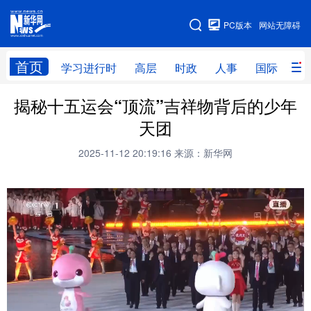
手机版
PC版本
网站无障碍
网站地图
首页
学习进行时
高层
时政
人事
国际
财
揭秘十五运会“顶流”吉祥物背后的少年
学习进行时
高层
时政
人事
天团
国际
财经
网评
港澳
2025-11-12 20:19:16
来源：新华网
台湾
思客智库
全球连线
教育
科技
科创
量子
体育
文化
书画
健康
军事
访谈
视频
图片
政务
法律
中央文件
金融
汽车
食品
人居
信息化
数字经济