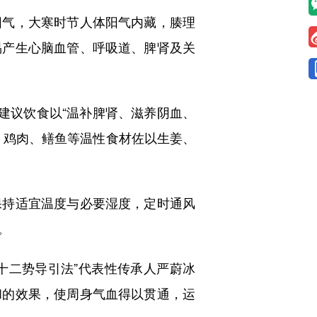
气，大寒时节人体阳气内藏，腠理
易产生心脑血管、呼吸道、脾肾及关
堂建议饮食以“温补脾肾、滋养阴血、
、鸡肉、鳝鱼等温性食材佐以生姜、
持适宜温度与必要湿度，定时通风
。
十二势导引法”代表性传承人严蔚冰
和的效果，使周身气血得以贯通，运