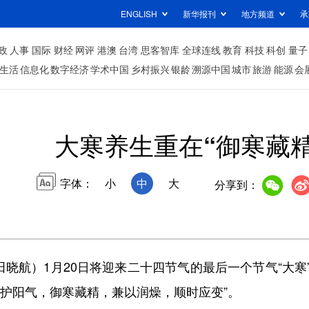
ENGLISH
新华报刊
地方频道
承
政
人事
国际
财经
网评
港澳
台湾
思客智库
全球连线
教育
科技
科创
量子
生活
信息化
数字经济
学术中国
乡村振兴
银龄
溯源中国
城市
旅游
能源
会
大寒养生重在“御寒藏精
字体：
小
中
大
分享到：
晓航）1月20日将迎来二十四节气的最后一个节气“大寒
固护阳气，御寒藏精，兼以润燥，顺时应变”。