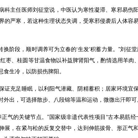
科主任医师刘征堂说，中医认为寒性凝滞、寒邪易伤阳
界的严寒，若这种生理状态失调，受寒邪侵袭后人体容
换阶段，顺时调养可为立春的‘生发’积蓄力量。”刘征
、红枣、桂圆等甘温食物以补益脾肾阳气，酌情选用羊肉
忌食生冷，以防损伤脾阳。
证充足睡眠，以利阳气潜藏、阴精蓄积；居家环境宜保
时外出，可选择散步、八段锦等温和运动，微微出汗即可
气的关键节点。”国家级非遗代表性项目“古本易筋经
伸展，在紧与松的反复交替中，达到伸筋拔骨、形正气