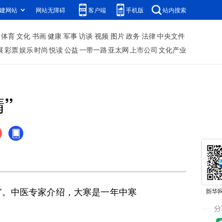
建网站
网站无障碍
客户端
手机版
站内搜索
体育
文化
书画
健康
军事
访谈
视频
图片
政务
法律
中央文件
展
彩票
娱乐
时尚
悦读
公益
一带一路
亚太网
上市公司
文化产业
”
”。中医专家介绍，大寒是一年中寒