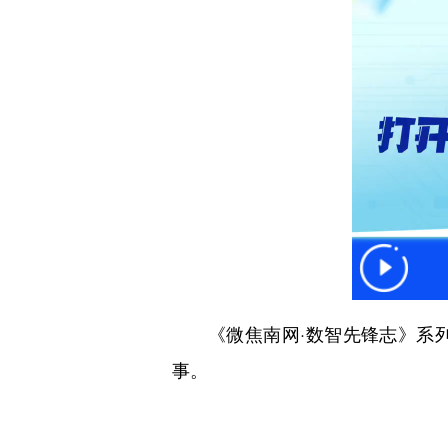
《微焦南网·数智先锋志》系
事。