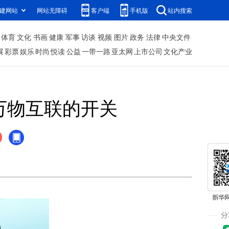
建网站
网站无障碍
客户端
手机版
站内搜索
体育
文化
书画
健康
军事
访谈
视频
图片
政务
法律
中央文件
展
彩票
娱乐
时尚
悦读
公益
一带一路
亚太网
上市公司
文化产业
万物互联的开关