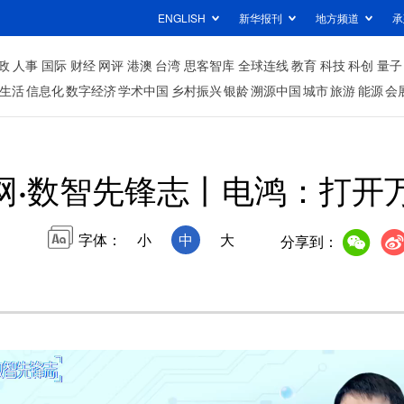
ENGLISH
新华报刊
地方频道
承
政
人事
国际
财经
网评
港澳
台湾
思客智库
全球连线
教育
科技
科创
量子
生活
信息化
数字经济
学术中国
乡村振兴
银龄
溯源中国
城市
旅游
能源
会
网·数智先锋志丨电鸿：打开
字体：
小
中
大
分享到：