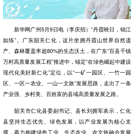
学术中国
乡村振兴
银龄
溯源中国
城市
旅游
能源
会展
新华网广州5月9日电（李庆招）“丹霞映日，锦江
彩票
娱乐
时尚
悦读
如练”。广东韶关仁化，这片坐拥丹霞山世界自然遗
公益
一带一路
亚太网
上市公司
产、森林覆盖率超80%的生态沃土，在广东“百县千镇
万村高质量发展工程”推进中，锚定“在绿色崛起中建设
文化产业
现代化美好新仁化”定位，以“一矿一园区、一竹一园
区、一区一农业、一山一文旅”发展思路，走出了一条
地方频道
产业强、乡村美、百姓富的县域高质量发展之路。
北京
天津
河北
山西
韶关市仁化县委副书记、县长刘拥军表示，仁化
辽宁
吉林
上海
江苏
县坚持生态优先、绿色发展，以产业发展为核心支
浙江
安徽
福建
江西
撑，着力构建绿色工业、生态农业、农文旅融合发展