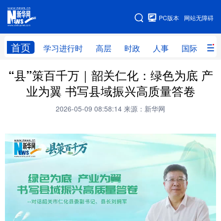
手机版
PC版本
网站无障碍
网站地图
首页
学习进行时
高层
时政
人事
国际
财
“县”策百千万｜韶关仁化：绿色为底 产
学习进行时
高层
时政
人事
业为翼 书写县域振兴高质量答卷
国际
财经
网评
港澳
2026-05-09 08:58:14
来源：新华网
台湾
思客智库
全球连线
教育
科技
科创
量子
体育
文化
书画
健康
军事
访谈
视频
图片
政务
法律
中央文件
金融
汽车
食品
人居
信息化
数字经济