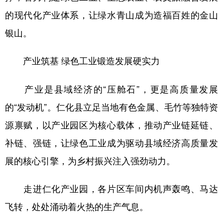
山东
河南
湖北
湖南
的现代化产业体系，让绿水青山成为造福百姓的金山
广东
广西
海南
重庆
银山。
四川
贵州
云南
西藏
产业筑基 绿色工业锻造发展硬实力
陕西
甘肃
青海
宁夏
新疆
内蒙古
黑龙江
产业是县域经济的“压舱石”，更是高质量发展
的“发动机”。仁化县立足当地有色金属、毛竹等独特资
源禀赋，以产业园区为核心载体，推动产业链延链、
多语种频道
补链、强链，让绿色工业成为驱动县域经济高质量发
English
Español
Français
عربى
展的核心引擎，为乡村振兴注入强劲动力。
Русский язык
日本語
한국어
走进仁化产业园，各片区车间内机声轰鸣、马达
Deutsch
Português
飞转，处处涌动着火热的生产气息。