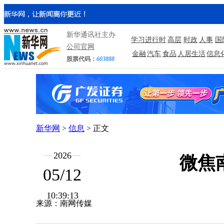
新华通讯社主办
学习进行时
高层
时政
人事
国
公司官网
金融
汽车
食品
人居生活
信息
股票代码：
603888
新华网
>
信息
> 正文
2026
微焦
05/12
10:39:13
来源：南网传媒