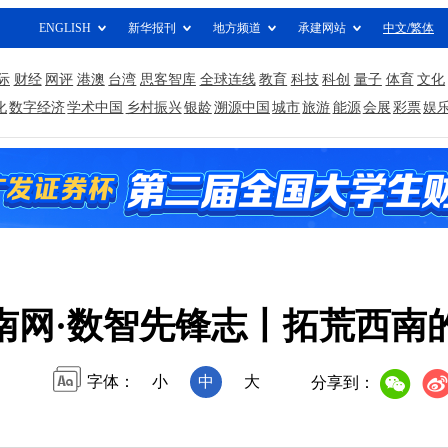
ENGLISH
新华报刊
地方频道
承建网站
中文/繁体
际
财经
网评
港澳
台湾
思客智库
全球连线
教育
科技
科创
量子
体育
文化
化
数字经济
学术中国
乡村振兴
银龄
溯源中国
城市
旅游
能源
会展
彩票
娱
南网·数智先锋志丨拓荒西南
字体：
小
中
大
分享到：