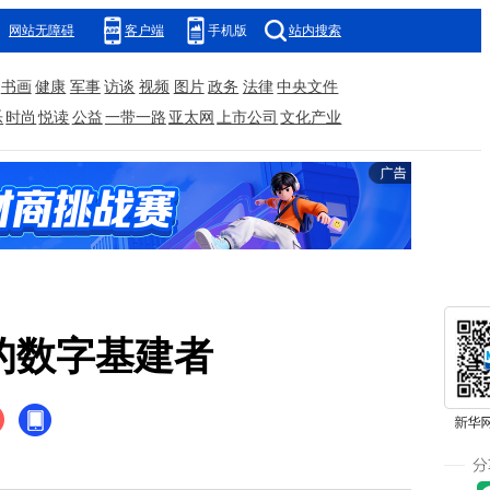
网站无障碍
客户端
手机版
站内搜索
书画
健康
军事
访谈
视频
图片
政务
法律
中央文件
乐
时尚
悦读
公益
一带一路
亚太网
上市公司
文化产业
的数字基建者