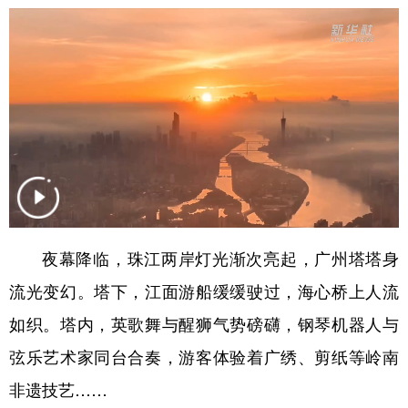
山东
河南
湖北
湖南
广东
广西
海南
重庆
四川
贵州
云南
西藏
陕西
甘肃
青海
宁夏
新疆
内蒙古
黑龙江
多语种频道
夜幕降临，珠江两岸灯光渐次亮起，广州塔塔身
English
Español
Français
عربى
流光变幻。塔下，江面游船缓缓驶过，海心桥上人流
Русский язык
日本語
한국어
如织。塔内，英歌舞与醒狮气势磅礴，钢琴机器人与
Deutsch
Português
弦乐艺术家同台合奏，游客体验着广绣、剪纸等岭南
非遗技艺……