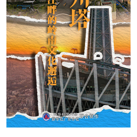
学术中国
乡村振兴
银龄
溯源中国
城市
旅游
能源
会展
彩票
娱乐
时尚
悦读
公益
一带一路
亚太网
上市公司
文化产业
地方频道
北京
天津
河北
山西
辽宁
吉林
上海
江苏
浙江
安徽
福建
江西