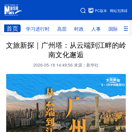
手机版
PC版本
网站无障碍
网站地图
首页
学习进行时
高层
时政
人事
国际
财
文旅新探｜广州塔：从云端到江畔的岭
学习进行时
高层
时政
人事
南文化邂逅
国际
财经
网评
港澳
2026-05-18 14:49:56
来源：新华社
台湾
思客智库
全球连线
教育
科技
科创
量子
体育
文化
书画
健康
军事
访谈
视频
图片
政务
法律
中央文件
金融
汽车
食品
人居
信息化
数字经济