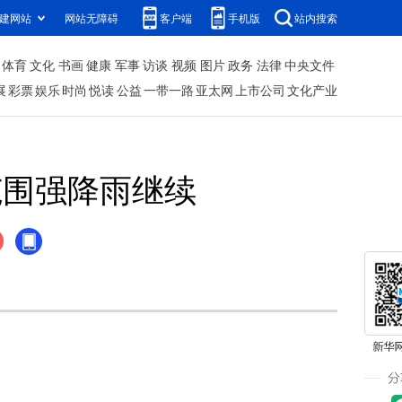
建网站
网站无障碍
客户端
手机版
站内搜索
体育
文化
书画
健康
军事
访谈
视频
图片
政务
法律
中央文件
展
彩票
娱乐
时尚
悦读
公益
一带一路
亚太网
上市公司
文化产业
范围强降雨继续