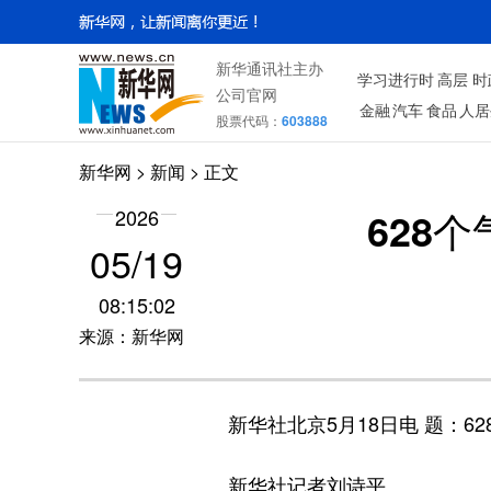
新华通讯社主办
学习进行时
高层
时
公司官网
金融
汽车
食品
人居
股票代码：
603888
新华网
>
新闻
> 正文
628
2026
05/19
08:15:02
来源：新华网
新华社北京5月18日电 题：6
新华社记者刘诗平