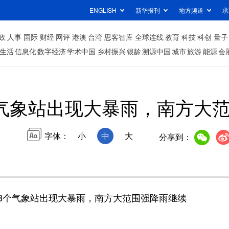
ENGLISH
新华报刊
地方频道
承
政
人事
国际
财经
网评
港澳
台湾
思客智库
全球连线
教育
科技
科创
量子
生活
信息化
数字经济
学术中国
乡村振兴
银龄
溯源中国
城市
旅游
能源
会
个气象站出现大暴雨，南方大
字体：
小
中
大
分享到：
28个气象站出现大暴雨，南方大范围强降雨继续