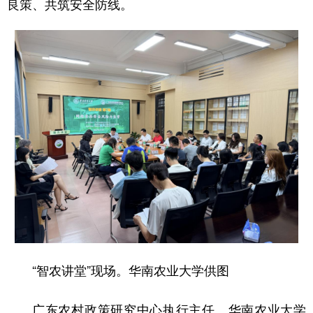
良策、共筑安全防线。
学术中国
乡村振兴
银龄
溯源中国
城市
旅游
能源
会展
彩票
娱乐
时尚
悦读
公益
一带一路
亚太网
上市公司
文化产业
地方频道
北京
天津
河北
山西
辽宁
吉林
上海
江苏
“智农讲堂”现场。华南农业大学供图
浙江
安徽
福建
江西
广东农村政策研究中心执行主任、华南农业大学