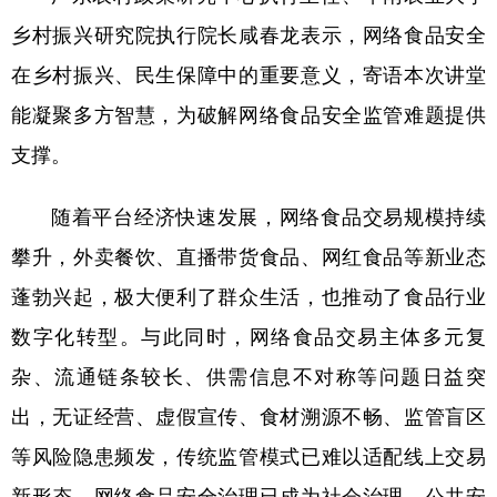
山东
河南
湖北
湖南
乡村振兴研究院执行院长咸春龙表示，网络食品安全
广东
广西
海南
重庆
在乡村振兴、民生保障中的重要意义，寄语本次讲堂
四川
贵州
云南
西藏
能凝聚多方智慧，为破解网络食品安全监管难题提供
陕西
甘肃
青海
宁夏
支撑。
新疆
内蒙古
黑龙江
随着平台经济快速发展，网络食品交易规模持续
攀升，外卖餐饮、直播带货食品、网红食品等新业态
多语种频道
蓬勃兴起，极大便利了群众生活，也推动了食品行业
English
Español
Français
عربى
数字化转型。与此同时，网络食品交易主体多元复
杂、流通链条较长、供需信息不对称等问题日益突
Русский язык
日本語
한국어
出，无证经营、虚假宣传、食材溯源不畅、监管盲区
Deutsch
Português
等风险隐患频发，传统监管模式已难以适配线上交易
新形态，网络食品安全治理已成为社会治理、公共安