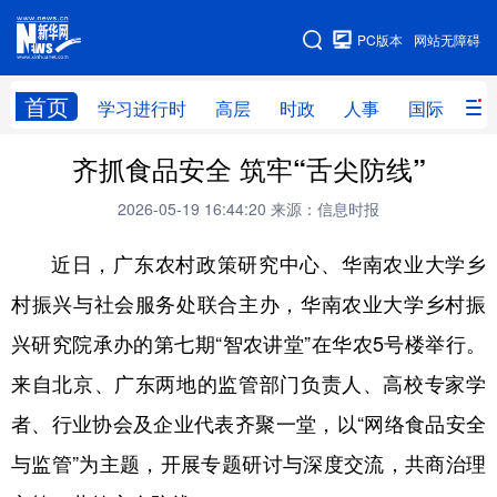
手机版
PC版本
网站无障碍
网站地图
首页
学习进行时
高层
时政
人事
国际
财
齐抓食品安全 筑牢“舌尖防线”
学习进行时
高层
时政
人事
2026-05-19 16:44:20
来源：信息时报
国际
财经
网评
港澳
近日，广东农村政策研究中心、华南农业大学乡
台湾
思客智库
全球连线
教育
村振兴与社会服务处联合主办，华南农业大学乡村振
科技
科创
量子
体育
兴研究院承办的第七期“智农讲堂”在华农5号楼举行。
文化
书画
健康
军事
来自北京、广东两地的监管部门负责人、高校专家学
访谈
视频
图片
政务
者、行业协会及企业代表齐聚一堂，以“网络食品安全
法律
中央文件
金融
汽车
与监管”为主题，开展专题研讨与深度交流，共商治理
食品
人居
信息化
数字经济