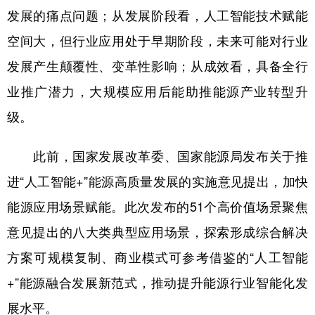
发展的痛点问题；从发展阶段看，人工智能技术赋能
学术中国
乡村振兴
银龄
溯源中国
空间大，但行业应用处于早期阶段，未来可能对行业
城市
旅游
能源
会展
发展产生颠覆性、变革性影响；从成效看，具备全行
彩票
娱乐
时尚
悦读
业推广潜力，大规模应用后能助推能源产业转型升
级。
公益
一带一路
亚太网
上市公司
文化产业
此前，国家发展改革委、国家能源局发布关于推
进“人工智能+”能源高质量发展的实施意见提出，加快
地方频道
能源应用场景赋能。此次发布的51个高价值场景聚焦
意见提出的八大类典型应用场景，探索形成综合解决
北京
天津
河北
山西
方案可规模复制、商业模式可参考借鉴的“人工智能
辽宁
吉林
上海
江苏
+”能源融合发展新范式，推动提升能源行业智能化发
浙江
安徽
福建
江西
展水平。