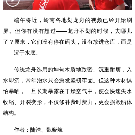
学术中国
乡村振兴
银龄
溯源中国
端午将近，岭南各地划龙舟的视频已经开始刷
城市
旅游
能源
会展
屏。但你有没有想过——龙舟不划的时候，去哪儿
彩票
娱乐
时尚
悦读
了？原来，它们没有停在码头，没有放进仓库，而是
公益
一带一路
亚太网
上市公司
——沉于水底。
文化产业
传统龙舟选用的坤甸木质地致密、沉重耐腐，入
水即沉，常年泡水只会愈发坚韧牢固。但这种木材惧
地方频道
怕暴晒，一旦长期暴露在干燥空气中，便会快速失水
北京
天津
河北
山西
收缩、开裂变形，不仅修补费时费力，更会损毁船体
结构。
辽宁
吉林
上海
江苏
浙江
安徽
福建
江西
作者：陆浩、魏晓航