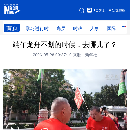
手机版
PC版本
网站无障碍
网站地图
首页
学习进行时
高层
时政
人事
国际
财
端午龙舟不划的时候，去哪儿了？
学习进行时
高层
时政
人事
2026-05-28 09:37:10
来源：新华社
国际
财经
网评
港澳
台湾
思客智库
全球连线
教育
科技
科创
量子
体育
文化
书画
健康
军事
访谈
视频
图片
政务
法律
中央文件
金融
汽车
食品
人居
信息化
数字经济