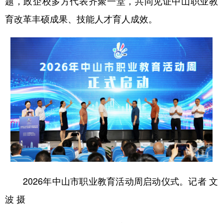
题，政企校多方代表齐聚一堂，共同见证中山职业教
育改革丰硕成果、技能人才育人成效。
学术中国
乡村振兴
银龄
溯源中国
城市
旅游
能源
会展
彩票
娱乐
时尚
悦读
公益
一带一路
亚太网
上市公司
文化产业
地方频道
北京
天津
河北
山西
2026年中山市职业教育活动周启动仪式。记者 文
辽宁
吉林
上海
江苏
波 摄
浙江
安徽
福建
江西