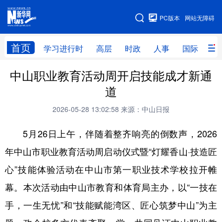
手机版
PC版本
网站无障碍
网站地图
首页
学习进行时
高层
时政
人事
国际
财
中山职业教育活动周开启技能成才新通
学习进行时
高层
时政
人事
道
国际
财经
网评
港澳
2026-05-28 13:02:58
来源：中山日报
台湾
思客智库
全球连线
教育
5月26日上午，伴随着整齐响亮的倒数声，2026
科技
科创
量子
体育
年中山市职业教育活动周启动仪式暨“灯耀香山·技造匠
文化
书画
健康
军事
心”技能体验活动在中山市第一职业技术学校拉开帷
访谈
视频
图片
政务
幕。本次活动由中山市教育和体育局主办，以“一技在
法律
中央文件
金融
汽车
手，一生无忧”和“技能赋能湾区、匠心筑梦中山”为主
食品
人居
信息化
数字经济