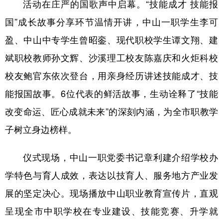
活动在庄严的国歌声中启幕。“技能成才 技能报
山东
河南
湖北
湖南
国”成长故事分享环节温情开讲，中山一职学生李可
广东
广西
海南
重庆
盈、中山中专学生曾昭銮、现代职校学生谭文翔、建
四川
贵州
云南
西藏
斌职校教师孙文辉、沙溪理工校友陈嘉庆和火炬科校
陕西
甘肃
青海
宁夏
校友鲍官东依次登台，用亲身经历讲述技能成才、技
新疆
内蒙古
黑龙江
能报国故事。6位代表的鲜活故事，生动诠释了“技能
改变命运、匠心成就未来”的深刻内涵，为全市职教学
多语种频道
子树立身边榜样。
English
Español
Français
عربى
仪式现场，中山一职党委书记章利建介绍学校办
Русский язык
日本語
한국어
学特色与育人成效，表达以技育人、服务地方产业发
Deutsch
Português
展的坚定决心。现场播放中山职业教育宣传片，直观
呈现全市中职学校在专业建设、技能竞赛、升学就