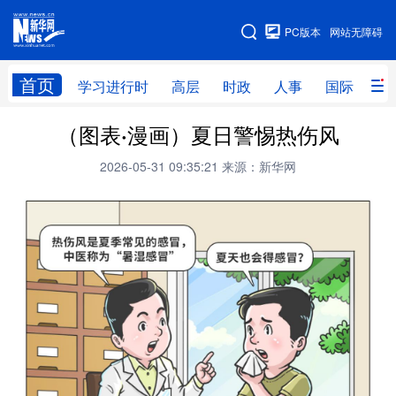
手机版
PC版本
网站无障碍
网站地图
首页
学习进行时
高层
时政
人事
国际
财
（图表·漫画）夏日警惕热伤风
学习进行时
高层
时政
人事
2026-05-31 09:35:21
来源：新华网
国际
财经
网评
港澳
台湾
思客智库
全球连线
教育
科技
科创
量子
体育
文化
书画
健康
军事
访谈
视频
图片
政务
法律
中央文件
金融
汽车
食品
人居
信息化
数字经济