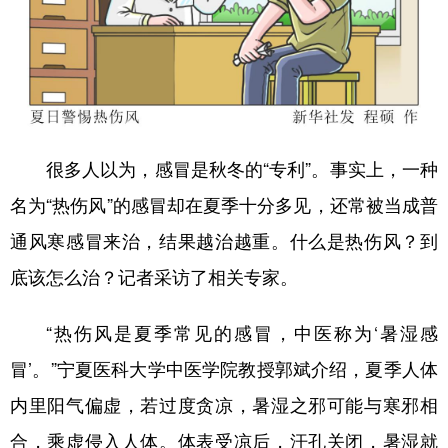
学术中国
乡村振兴
银龄
溯源中国
城市
旅游
能源
会展
彩票
娱乐
时尚
悦读
公益
一带一路
亚太网
上市公司
很多人以为，感冒是秋冬的“专利”。事实上，一种
名为“热伤风”的感冒却在夏季十分多见，还常被当成普
文化产业
通风寒感冒来治，结果越治越重。什么是热伤风？到
底该怎么治？记者采访了相关专家。
地方频道
北京
天津
河北
山西
“热伤风是夏季常见的感冒，中医称为‘暑湿感
冒’。”宁夏医科大学中医学院教授郭斌介绍，夏季人体
辽宁
吉林
上海
江苏
内里阳气偏虚，若过度贪凉，暑湿之邪可能与寒邪相
浙江
安徽
福建
江西
合，乘虚侵入人体。体表受凉后，汗孔关闭，暑湿就