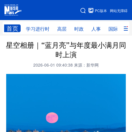
手机版
PC版本
网站无障碍
网站地图
首页
学习进行时
高层
时政
人事
国际
财
星空相册｜“蓝月亮”与年度最小满月同
学习进行时
高层
时政
人事
时上演
国际
财经
网评
港澳
2026-06-01 09:40:38
来源：新华网
台湾
思客智库
全球连线
教育
科技
科创
量子
体育
文化
书画
健康
军事
访谈
视频
图片
政务
法律
中央文件
金融
汽车
食品
人居
信息化
数字经济