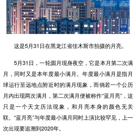
学术中国
乡村振兴
银龄
溯源中国
城市
旅游
能源
会展
彩票
娱乐
时尚
悦读
这是5月31日在黑龙江省佳木斯市拍摄的月亮。
公益
一带一路
亚太网
上市公司
5月31日，一轮圆月现身夜空，它是本月第二次满
文化产业
月，同时又是本年度最小满月。年度最小满月是指月
球运行至远地点附近时的满月现象，而倘若一个公历
地方频道
月内出现两次满月，第二次满月便被称作“蓝月亮”，这
北京
天津
河北
山西
只是一个天文历法现象，和月亮本身的颜色无关
辽宁
吉林
上海
江苏
联。“蓝月亮”与年度最小满月同时上演比较罕见，上一
浙江
安徽
福建
江西
次出现要追溯到2020年。