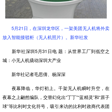
学术中国
乡村振兴
银龄
溯源中国
城市
旅游
能源
会展
5月21日，在深圳龙华区，一架美团无人机将外卖
彩票
娱乐
时尚
悦读
放入智能接驳柜（无人机照片）。新华社发
公益
一带一路
亚太网
上市公司
新华社深圳5月31日电 题：从世界工厂到低空之
文化产业
城：小无人机撬动深圳大产业
地方频道
新华社记者毛思倩、杨深深
北京
天津
河北
山西
夜幕降临，华灯初上。千架无人机瞬时升空，在
辽宁
吉林
上海
江苏
夜幕之上翩然编队，交替幻化出“丁丁”“蓝精灵”和“原子
浙江
安徽
福建
江西
球”等比利时文化符号，吸引来访的比利时政商代表团