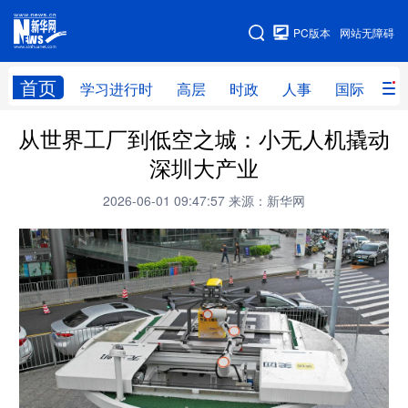
手机版
PC版本
网站无障碍
网站地图
首页
学习进行时
高层
时政
人事
国际
财
从世界工厂到低空之城：小无人机撬动
学习进行时
高层
时政
人事
深圳大产业
国际
财经
网评
港澳
2026-06-01 09:47:57
来源：新华网
台湾
思客智库
全球连线
教育
科技
科创
量子
体育
文化
书画
健康
军事
访谈
视频
图片
政务
法律
中央文件
金融
汽车
食品
人居
信息化
数字经济