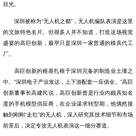
山东
河南
湖北
湖南
目光。
广东
广西
海南
重庆
深圳被称为“无人机之都”，无人机编队表演是这里
四川
贵州
云南
西藏
的文旅特色名片。但很多人并不知道，打造这场视觉
陕西
甘肃
青海
宁夏
盛宴的高巨创新，最早只是深圳一家普通的模具代工
厂。
新疆
内蒙古
黑龙江
高巨创新的根基扎根于深圳完备的制造业土壤之
多语种频道
中。“深圳电子产业发达，上下游配套一应俱全。”高巨
English
Español
Français
عربى
创新董事长高建民说，高巨创新曾是行业内颇具知名
Русский язык
日本語
한국어
度的手机模型供应商，在企业谋求转型期，他偶然接
触到刚刚“走红”的无人机，深入研究其技术细节和市场
Deutsch
Português
前景后，决定专攻无人机表演这一细分赛道。