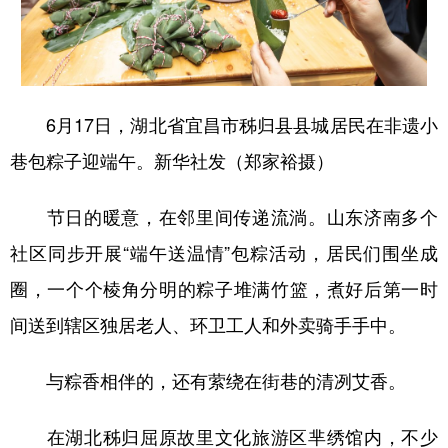
6月17日，湖北省宜昌市秭归县县城居民在非遗小
巷包粽子迎端午。新华社发（郑家裕摄）
节日的暖意，在邻里间传递流淌。山东济南多个
社区同步开展“端午送温情”包粽活动，居民们围坐成
圈，一个个棱角分明的粽子堆满竹篮，煮好后第一时
间送到辖区独居老人、环卫工人和外卖骑手手中。
与粽香相伴的，还有萦绕在街巷的清冽艾香。
在湖北秭归屈原故里文化旅游区芈绣馆内，不少