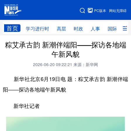
手机版
PC版本
网站无障碍
网站地图
首页
学习进行时
高层
时政
人事
国际
财
粽艾承古韵 新潮伴端阳——探访各地端
学习进行时
高层
时政
人事
午新风貌
国际
财经
网评
港澳
2026-06-20 09:22:21
来源：新华网
台湾
思客智库
全球连线
教育
新华社北京6月19日电 题：粽艾承古韵 新潮伴端
科技
科创
量子
体育
阳——探访各地端午新风貌
文化
书画
健康
军事
新华社记者
访谈
视频
图片
政务
法律
中央文件
金融
汽车
食品
人居
信息化
数字经济