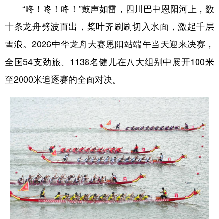
“咚！咚！咚！”鼓声如雷，四川巴中恩阳河上，数
十条龙舟劈波而出，桨叶齐刷刷切入水面，激起千层
雪浪。2026中华龙舟大赛恩阳站端午当天迎来决赛，
全国54支劲旅、1138名健儿在八大组别中展开100米
至2000米追逐赛的全面对决。