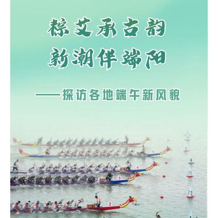
学术中国
乡村振兴
银龄
溯源中国
城市
旅游
能源
会展
彩票
娱乐
时尚
悦读
公益
一带一路
亚太网
上市公司
文化产业
地方频道
北京
天津
河北
山西
辽宁
吉林
上海
江苏
浙江
安徽
福建
江西