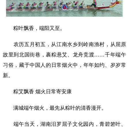
山东
河南
湖北
湖南
广东
广西
海南
重庆
四川
贵州
云南
西藏
粽叶飘香，端阳又至。
陕西
甘肃
青海
宁夏
农历五月初五，从江南水乡到岭南渔村，从屈原
新疆
内蒙古
黑龙江
故里到北国街巷，裹粽悬艾、龙舟竞渡……千年端午
习俗，藏于中国人的日常烟火中，年年如约、岁岁常
多语种频道
新。
English
Español
Français
عربى
粽艾飘香 烟火日常寄安康
Русский язык
日本語
한국어
满城端午烟火，最先从粽叶的清香漫开。
Deutsch
Português
端午当天，湖南汨罗屈子文化园内，青碧箬叶、