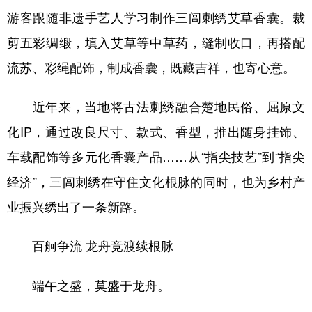
游客跟随非遗手艺人学习制作三闾刺绣艾草香囊。裁
剪五彩绸缎，填入艾草等中草药，缝制收口，再搭配
流苏、彩绳配饰，制成香囊，既藏吉祥，也寄心意。
近年来，当地将古法刺绣融合楚地民俗、屈原文
化IP，通过改良尺寸、款式、香型，推出随身挂饰、
车载配饰等多元化香囊产品……从“指尖技艺”到“指尖
经济”，三闾刺绣在守住文化根脉的同时，也为乡村产
业振兴绣出了一条新路。
百舸争流 龙舟竞渡续根脉
端午之盛，莫盛于龙舟。