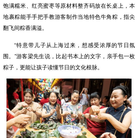
饱满糯米、红亮蜜枣等原材料整齐码放在长桌上，本
地裹粽能手手把手教游客制作当地特色牛角粽，指尖
翻飞间粽香满溢。
“特意带儿子从上海过来，想感受浓厚的节日氛
围。”游客梁先生说，比起书本上的文字，亲手包一枚
粽子，更能让孩子读懂节日的文化根脉。