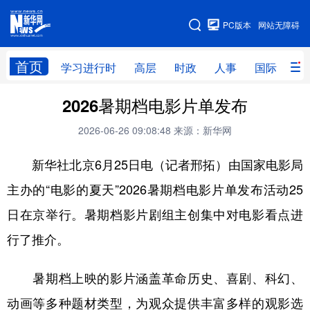
手机版
PC版本
网站无障碍
网站地图
首页
学习进行时
高层
时政
人事
国际
财
2026暑期档电影片单发布
学习进行时
高层
时政
人事
2026-06-26 09:08:48
来源：新华网
国际
财经
网评
港澳
新华社北京6月25日电（记者邢拓）由国家电影局
台湾
思客智库
全球连线
教育
主办的“电影的夏天”2026暑期档电影片单发布活动25
科技
科创
量子
体育
日在京举行。暑期档影片剧组主创集中对电影看点进
文化
书画
健康
军事
行了推介。
访谈
视频
图片
政务
暑期档上映的影片涵盖革命历史、喜剧、科幻、
法律
中央文件
金融
汽车
动画等多种题材类型，为观众提供丰富多样的观影选
食品
人居
信息化
数字经济