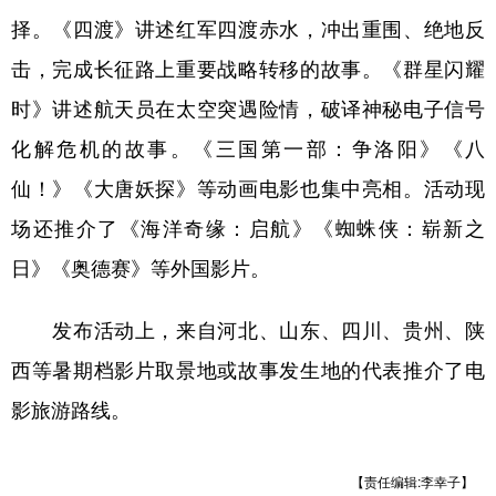
择。《四渡》讲述红军四渡赤水，冲出重围、绝地反
学术中国
乡村振兴
银龄
溯源中国
击，完成长征路上重要战略转移的故事。《群星闪耀
城市
旅游
能源
会展
时》讲述航天员在太空突遇险情，破译神秘电子信号
彩票
娱乐
时尚
悦读
化解危机的故事。《三国第一部：争洛阳》《八
公益
一带一路
亚太网
上市公司
仙！》《大唐妖探》等动画电影也集中亮相。活动现
场还推介了《海洋奇缘：启航》《蜘蛛侠：崭新之
文化产业
日》《奥德赛》等外国影片。
地方频道
发布活动上，来自河北、山东、四川、贵州、陕
北京
天津
河北
山西
西等暑期档影片取景地或故事发生地的代表推介了电
影旅游路线。
辽宁
吉林
上海
江苏
浙江
安徽
福建
江西
【责任编辑:李幸子】