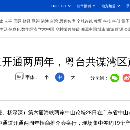
ENGLISH
新华报刊
地方频道
承
政
人事
国际
财经
网评
港澳
台湾
思客智库
全球连线
教育
科技
科创
量子
生活
信息化
数字经济
学术中国
乡村振兴
银龄
溯源中国
城市
旅游
能源
会
道开通两周年，粤台共谋湾区
字体：
小
中
大
分享到：
、杨深深）第六届海峡两岸中山论坛28日在广东省中山市
深中通道开通两周年招商推介会举行，现场集中签约19