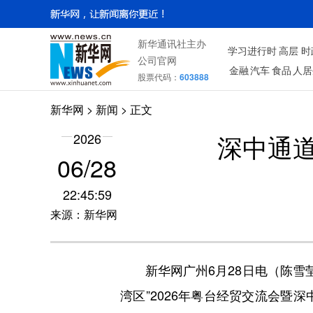
新华通讯社主办
学习进行时
高层
时
公司官网
金融
汽车
食品
人居
股票代码：
603888
新华网
>
新闻
> 正文
深中通
2026
06/28
22:45:59
来源：新华网
新华网广州6月28日电（陈雪莹
湾区”2026年粤台经贸交流会暨