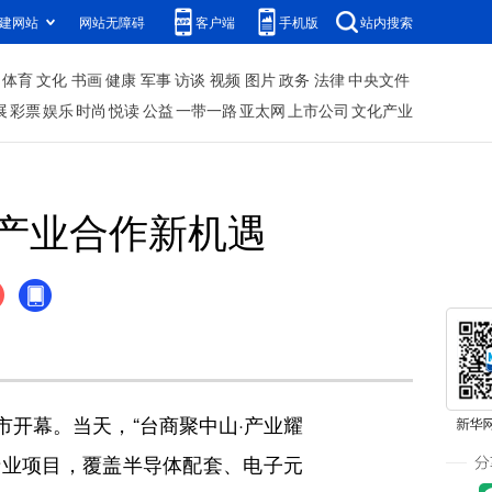
建网站
网站无障碍
客户端
手机版
站内搜索
体育
文化
书画
健康
军事
访谈
视频
图片
政务
法律
中央文件
展
彩票
娱乐
时尚
悦读
公益
一带一路
亚太网
上市公司
文化产业
产业合作新机遇
开幕。当天，“台商聚中山·产业耀
个产业项目，覆盖半导体配套、电子元