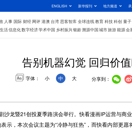
ENGLISH
新华报刊
地方频道
承
政
人事
国际
财经
网评
港澳
台湾
思客智库
全球连线
教育
科技
科创
量子
生活
信息化
数字经济
学术中国
乡村振兴
银龄
溯源中国
城市
旅游
能源
会
告别机器幻觉 回归价值I
字体：
小
中
大
分享到：
I短剧沙龙暨21创投夏季路演会举行。快看漫画IP运营与商
表示，本次会议主题为“冷静与狂热”，而快看内部更愿