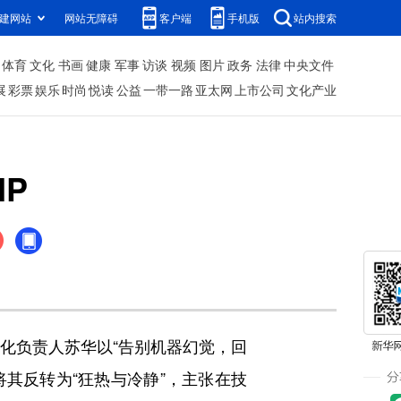
建网站
网站无障碍
客户端
手机版
站内搜索
体育
文化
书画
健康
军事
访谈
视频
图片
政务
法律
中央文件
展
彩票
娱乐
时尚
悦读
公益
一带一路
亚太网
上市公司
文化产业
P
业化负责人苏华以“告别机器幻觉，回
将其反转为“狂热与冷静”，主张在技