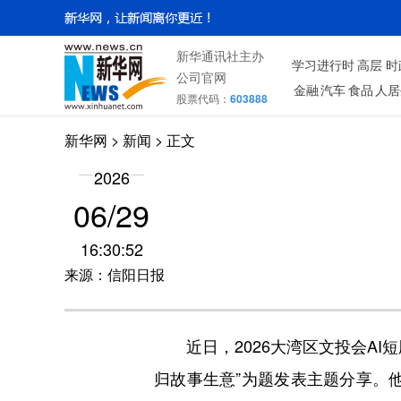
新华通讯社主办
学习进行时
高层
时
公司官网
金融
汽车
食品
人居
股票代码：
603888
新华网
>
新闻
> 正文
2026
06/29
16:30:52
来源：信阳日报
近日，2026大湾区文投会A
归故事生意”为题发表主题分享。他