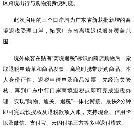
山东
河南
湖北
湖南
区跨境出行与购物消费便利度。
广东
广西
海南
重庆
此次启用的三个口岸均为广东省新获批新增的离
四川
贵州
云南
西藏
境退税受理口岸，拓宽广东省离境退税服务覆盖范
陕西
甘肃
青海
宁夏
围。
新疆
内蒙古
黑龙江
境外旅客在贴有“离境退税”标识的商店购物后，索
取退税申请单和商品发票，离境时携带所购商品、本
多语种频道
人身份证件、退税申请单及商品发票，先经海关验
English
Español
Français
عربى
核，再到广东中行口岸离境退税点即可完成退税办
理，实现“购物、通关、退税”一体化衔接。最快2分钟
Русский язык
日本語
한국어
即可完成预授权及退税款项入账，支持现金、信用卡
Deutsch
Português
以及微信、支付宝、云闪付第三方等多种退付模式。