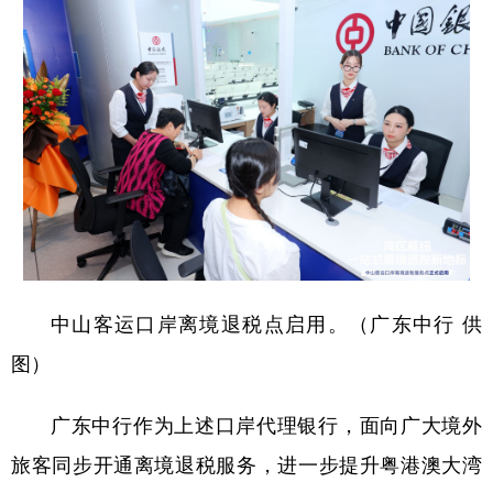
学术中国
乡村振兴
银龄
溯源中国
城市
旅游
能源
会展
彩票
娱乐
时尚
悦读
公益
一带一路
亚太网
上市公司
文化产业
地方频道
中山客运口岸离境退税点启用。（广东中行 供
图）
北京
天津
河北
山西
辽宁
吉林
上海
江苏
广东中行作为上述口岸代理银行，面向广大境外
浙江
安徽
福建
江西
旅客同步开通离境退税服务，进一步提升粤港澳大湾