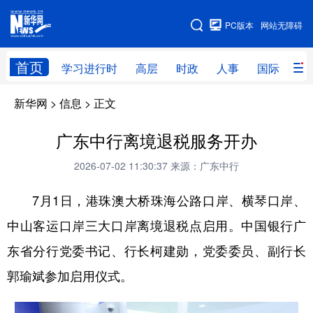
手机版
PC版本
网站无障碍
网站地图
首页
学习进行时
高层
时政
人事
国际
财
新华网
>
信息
> 正文
学习进行时
高层
时政
人事
国际
财经
网评
港澳
广东中行离境退税服务开办
台湾
思客智库
全球连线
教育
2026-07-02 11:30:37
来源：广东中行
科技
科创
量子
体育
7月1日，港珠澳大桥珠海公路口岸、横琴口岸、
中山客运口岸三大口岸离境退税点启用。中国银行广
文化
书画
健康
军事
东省分行党委书记、行长柯建勋，党委委员、副行长
访谈
视频
图片
政务
郭瑜斌参加启用仪式。
法律
中央文件
金融
汽车
食品
人居
信息化
数字经济