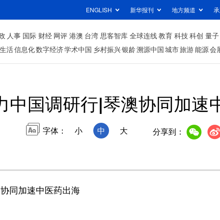
ENGLISH
新华报刊
地方频道
承
政
人事
国际
财经
网评
港澳
台湾
思客智库
全球连线
教育
科技
科创
量子
生活
信息化
数字经济
学术中国
乡村振兴
银龄
溯源中国
城市
旅游
能源
会
力中国调研行|琴澳协同加速
字体：
小
中
大
分享到：
协同加速中医药出海