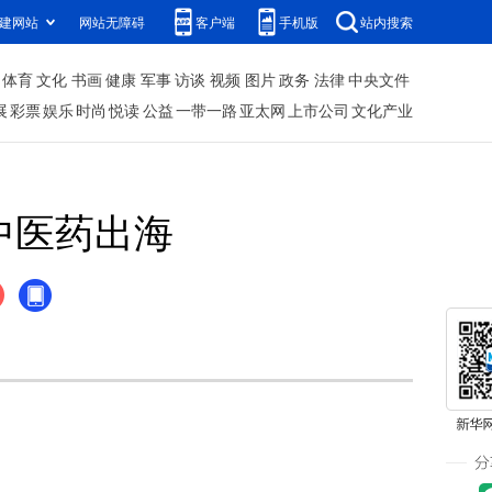
建网站
网站无障碍
客户端
手机版
站内搜索
体育
文化
书画
健康
军事
访谈
视频
图片
政务
法律
中央文件
展
彩票
娱乐
时尚
悦读
公益
一带一路
亚太网
上市公司
文化产业
中医药出海