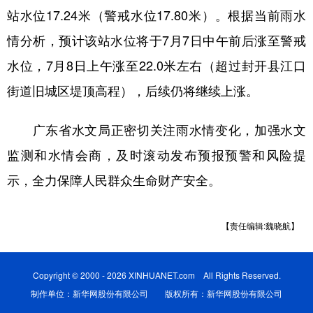
站水位17.24米（警戒水位17.80米）。根据当前雨水
学术中国
乡村振兴
银龄
溯源中国
情分析，预计该站水位将于7月7日中午前后涨至警戒
城市
旅游
能源
会展
水位，7月8日上午涨至22.0米左右（超过封开县江口
彩票
娱乐
时尚
悦读
街道旧城区堤顶高程），后续仍将继续上涨。
公益
一带一路
亚太网
上市公司
广东省水文局正密切关注雨水情变化，加强水文
文化产业
监测和水情会商，及时滚动发布预报预警和风险提
示，全力保障人民群众生命财产安全。
地方频道
【责任编辑:魏晓航】
北京
天津
河北
山西
辽宁
吉林
上海
江苏
Copyright © 2000 - 2026 XINHUANET.com All Rights Reserved.
浙江
安徽
福建
江西
制作单位：新华网股份有限公司 版权所有：新华网股份有限公司