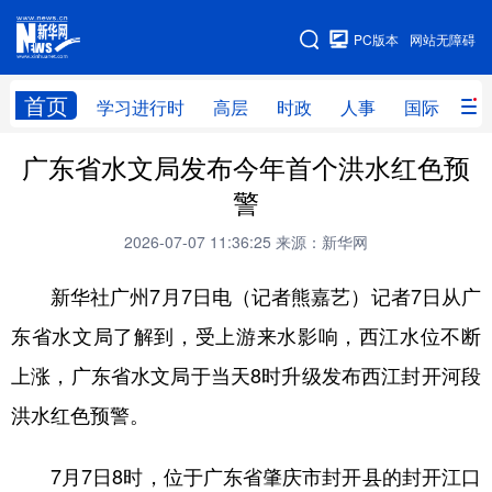
手机版
PC版本
网站无障碍
网站地图
首页
学习进行时
高层
时政
人事
国际
财
广东省水文局发布今年首个洪水红色预
学习进行时
高层
时政
人事
警
国际
财经
网评
港澳
2026-07-07 11:36:25
来源：新华网
台湾
思客智库
全球连线
教育
新华社广州7月7日电（记者熊嘉艺）记者7日从广
科技
科创
量子
体育
东省水文局了解到，受上游来水影响，西江水位不断
文化
书画
健康
军事
上涨，广东省水文局于当天8时升级发布西江封开河段
访谈
视频
图片
政务
洪水红色预警。
法律
中央文件
金融
汽车
7月7日8时，位于广东省肇庆市封开县的封开江口
食品
人居
信息化
数字经济